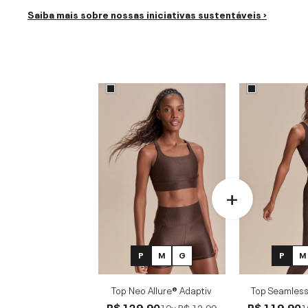
Saiba mais sobre nossas iniciativas sustentáveis ›
P
M
G
P
M
Top Neo Allure® Adaptiv
Top Seamless
R$ 129,90
R$ 119,90
10x
R$ 12,99
1