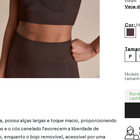
Veja 
Cor:
H
Tama
P
Modelo
tamanh
Rece
cash
, possui alças largas e toque macio, proporcionando
as e o cós canelado favorecem a liberdade de
, enquanto o bojo removível, acessível por uma