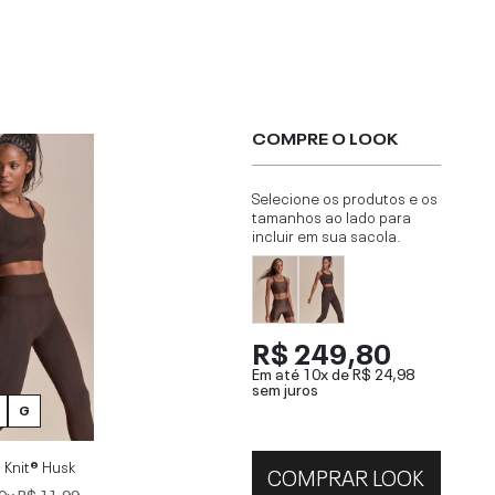
COMPRE O LOOK
Selecione os produtos e os
tamanhos ao lado para
incluir em sua sacola.
R$ 249,80
Em até 10x de
R$ 24,98
sem juros
G
 Knit® Husk
COMPRAR LOOK
0x
R$ 11,99