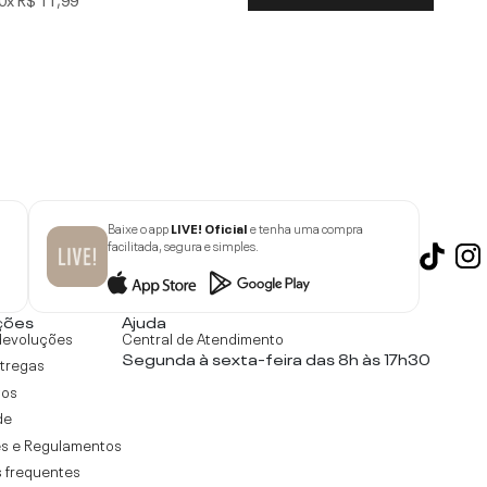
Baixe o app
LIVE! Oficial
e tenha uma compra
facilitada, segura e simples.
ções
Ajuda
devoluções
Central de Atendimento
Segunda à sexta-feira das 8h às 17h30
ntregas
tos
de
s e Regulamentos
 frequentes