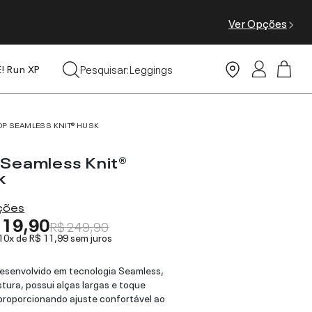
Ver Opções
Tops
Pesquisar:
Leggings
E! Run XP
Moda Praia
OP SEAMLESS KNIT® HUSK
 Seamless Knit®
k
ações
119,90
R$ 249,90
 10x de
R$ 11,99
sem juros
esenvolvido em tecnologia Seamless,
tura, possui alças largas e toque
proporcionando ajuste confortável ao