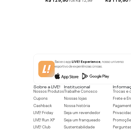
Baixe o app
LIVE! Experience
, nosso universo
esportivo de experiências únicas.
Sobre a LIVE!
Institucional
Informa
Nossos Produtos
Trabalhe Conosco
Trocas e 
Cupons
Nossas lojas
Frete e E
Cashback
Nossa história
Pagamen
LIVE! Friday
Seja um revendedor
Privacida
LIVE! Run XP
Seja um franqueado
Promoçõe
LIVE! Club
Sustentabilidade
Perguntas