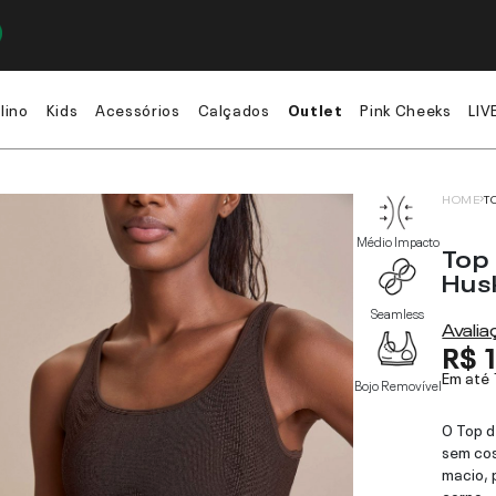
lino
Kids
Acessórios
Calçados
Outlet
Pink Cheeks
LIV
HOME
T
Médio Impacto
Top
Hus
Seamless
Avali
R$ 
Em até
Bojo Removível
O Top d
sem cos
macio, 
corpo.