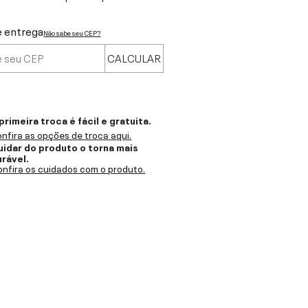
e entrega
Não sabe seu CEP?
CALCULAR
primeira troca é fácil e gratuita.
nfira as opções de troca aqui.
uidar do produto o torna mais
urável.
nfira os cuidados com o produto.