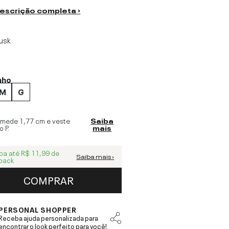
descrição completa ›
usk
nho
M
G
 mede
1,77 cm
e veste
Saiba
o
P
.
mais
ba até
R$ 11,99
de
Saiba mais ›
back
COMPRAR
PERSONAL SHOPPER
Receba ajuda personalizada para
encontrar o look perfeito para você!