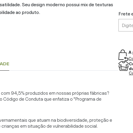
satilidade. Seu design moderno possui mix de texturas
ilidade ao produto.
Frete 
A 
Co
C
DADE
d
Co
l, com 94,5% produzidos em nossas próprias fábricas?
o Código de Conduta que enfatiza o "Programa de
vernamentais que atuam na biodiversidade, proteção e
rianças em situação de vulnerabilidade social.