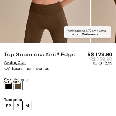
Modelo mede
1,72 cm
e veste
tamanho
P
.
Saiba mais
Top Seamless Knit® Edge
R$ 129,90
R$ 259,90
Avaliações
10x
R$ 12,99
Adicionar aos favoritos
Cor:
Nutmeg
SALE
SALE
Tamanho
PP
P
M