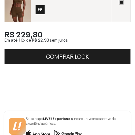
PP
R$ 229,80
Em até 10x de
R$ 22,98
sem juros
COMPRAR LOOK
Baixe o app
LIVE! Experience
, nosso universo esportivo de
experiências únicas.