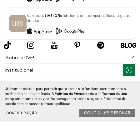
Baixe o app
LIVE! Oficial
e tenha uma compra facilitada, segura e
simples.
Sobre a LIVE!
Institucional
Informações
Utilizamos cookies para permitir que o nosso site funcione corretamente e
melhorar a sua experiência. A
Politica de Privacidade
e os
Termos de Uso
Ajuda
complementam este aviso. Ao navegar em nosso site, o usuário estará de
acordo com os nossos termos e políticas.
Segurança e Qualidade
CONTINUAR E FECHAR
CONFIGURAÇÃO
LIVE!
©
2026
- TODOS OS DIREITOS RESERVADOS -
RUA MANOEL FRANCISCO
DA COSTA, 1600 - BAIRRO VIEIRA - CEP 89257-207
-
JARAGUÁ DO SUL
/
SC
-
CNPJ:
05.108.435/0001-78
-
MAPA DO SITE