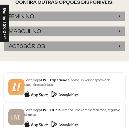
CONFIRA OUTRAS OPÇÕES DISPONÍVEIS:
Ganhe 15% OFF*
FEMININO
MASCULINO
ACESSÓRIOS
Baixe o app
LIVE! Experience
, nosso universo esportivo de
experiências únicas.
Baixe o app
LIVE! Oficial
e tenha uma compra facilitada, segura e
simples.