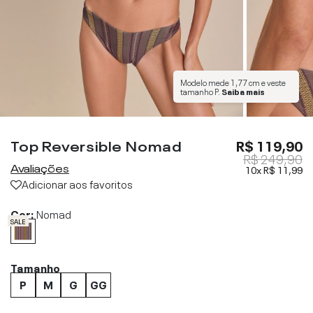
Modelo mede
1,77 cm
e veste
tamanho
P
.
Saiba mais
Top Reversible Nomad
R$ 119,90
R$ 249,90
Avaliações
10x
R$ 11,99
Adicionar aos favoritos
Cor:
Nomad
SALE
Tamanho
P
M
G
GG