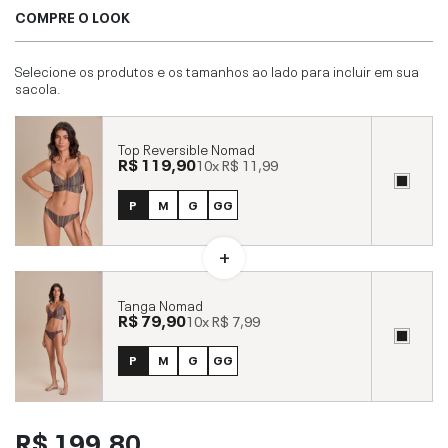
COMPRE O LOOK
Selecione os produtos e os tamanhos ao lado para incluir em sua
sacola.
Top Reversible Nomad
R$ 119,90
10x
R$ 11,99
P
M
G
GG
Tanga Nomad
R$ 79,90
10x
R$ 7,99
P
M
G
GG
R$ 199,80