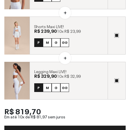
Shorts Maxi LIVE!
R$ 239,90
10x
R$ 23,99
P
M
G
GG
Legging Maxi LIVE!
R$ 329,90
10x
R$ 32,99
P
M
G
GG
R$ 819,70
Em até 10x de
R$ 81,97
sem juros