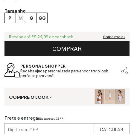
Tamanho
P
M
G
GG
Receba até
R$ 24,99
de cashback
Saiba mais ›
COMPRAR
PERSONAL SHOPPER
Receba ajuda personalizada para encontrar o look
perfeito para você!
COMPRE O LOOK ›
Frete e entrega
Não sabe seu CEP?
CALCULAR