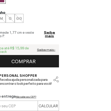
nho
M
G
GG
 mede
1,77 cm
e veste
Saiba
o
P
.
mais
ba até
R$ 15,99
de
Saiba mais ›
back
COMPRAR
PERSONAL SHOPPER
Receba ajuda personalizada para
encontrar o look perfeito para você!
e entrega
Não sabe seu CEP?
CALCULAR