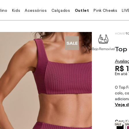
lino
Kids
Acessórios
Calçados
Outlet
Pink Cheeks
LIV
HOME
T
Top
Bojo Removível
Avali
R$ 
Em até
O Top F
colo, c
adicion
Veja 
Cor:
K
SALE
SA