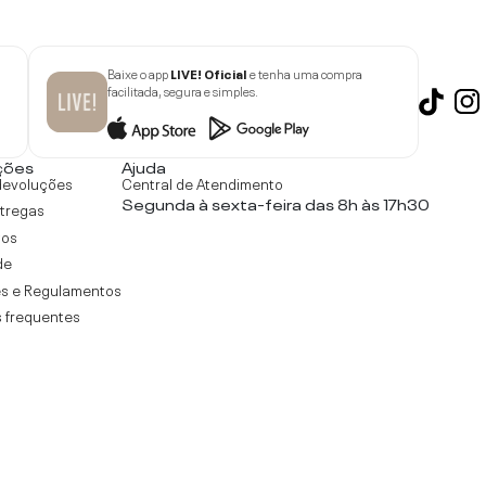
Baixe o app
LIVE! Oficial
e tenha uma compra
facilitada, segura e simples.
ções
Ajuda
devoluções
Central de Atendimento
Segunda à sexta-feira das 8h às 17h30
ntregas
tos
de
s e Regulamentos
 frequentes