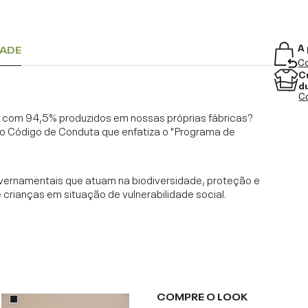
A 
DADE
Co
C
d
Co
l, com 94,5% produzidos em nossas próprias fábricas?
o Código de Conduta que enfatiza o "Programa de
vernamentais que atuam na biodiversidade, proteção e
rianças em situação de vulnerabilidade social.
COMPRE O LOOK