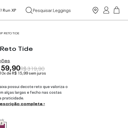
Tops
Pesquisar:
Leggings
E! Run XP
Moda Praia
OP RETO TIDE
 Reto Tide
ações
159,90
R$ 319,90
 10x de
R$ 15,99
sem juros
aixa possui decote reto que valoriza o
om alças largas e fecho nas costas
a praticidade.
descrição completa ›
ick
LE