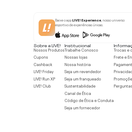
Baixe o app
LIVE! Experience
, nosso universo
esportivo de experiências únicas.
Sobre a LIVE!
Institucional
Informa
Nossos Produtos
Trabalhe Conosco
Trocas e 
Cupons
Nossas lojas
Frete e E
Cashback
Nossa história
Pagamen
LIVE! Friday
Seja um revendedor
Privacida
LIVE! Run XP
Seja um franqueado
Promoçõe
LIVE! Club
Sustentabilidade
Perguntas
Canal de Ética
Código de Ética e Conduta
Seja um fornecedor