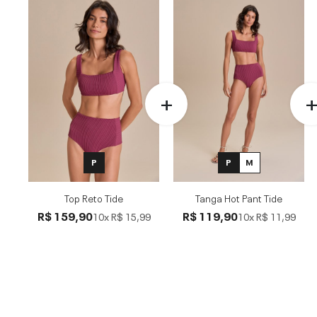
P
P
M
Top Reto Tide
Tanga Hot Pant Tide
R$ 159,90
R$ 119,90
10x
R$ 15,99
10x
R$ 11,99