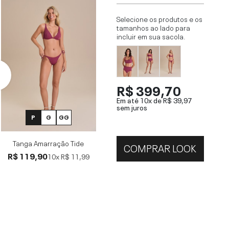
Selecione os produtos e os
tamanhos ao lado para
incluir em sua sacola.
R$ 399,70
Em até 10x de
R$ 39,97
sem juros
P
G
GG
Tanga Amarração Tide
COMPRAR LOOK
R$ 119,90
10x
R$ 11,99