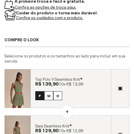
A primeira troca é fácil e gratuita.
Confira as opções de troca aqui.
Cuidar do produto o torna mais durável.
Confira os cuidados com o produto.
COMPRE O LOOK
Selecione os produtos e os tamanhos ao lado para incluir em sua
sacola.
Top Polo V Seamless Knit®
R$ 139,90
10x
R$ 13,99
P
M
G
Saia Seamless Knit®
R$ 129,90
10x
R$ 12,99