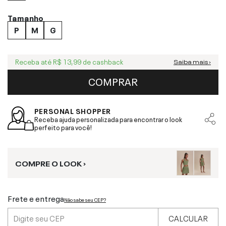
Tamanho
P
M
G
Receba até
R$ 13,99
de cashback
Saiba mais ›
COMPRAR
PERSONAL SHOPPER
Receba ajuda personalizada para encontrar o look
perfeito para você!
COMPRE O LOOK ›
Frete e entrega
Não sabe seu CEP?
CALCULAR