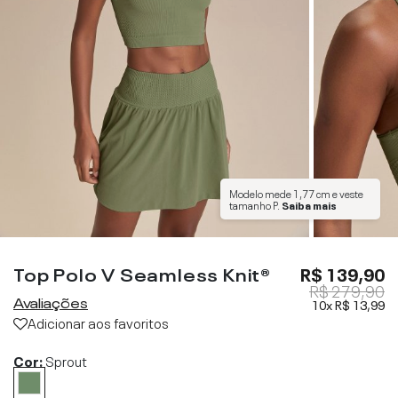
Modelo mede
1,77 cm
e veste
tamanho
P
.
Saiba mais
Top Polo V Seamless Knit®
R$ 139,90
R$ 279,90
Avaliações
10x
R$ 13,99
Adicionar aos favoritos
Cor:
Sprout