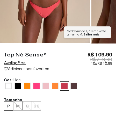
Modelo mede
1,78 cm
e veste
tamanho
M
.
Saiba mais
Top Nó Sense®
R$ 109,90
R$ 219,90
Avaliações
10x
R$ 10,99
Adicionar aos favoritos
Cor:
Heel
Tamanho
P
M
G
GG