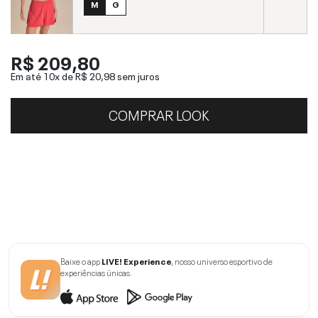
M
G
R$ 209,80
Em até 10x de
R$ 20,98
sem juros
COMPRAR LOOK
Baixe o app
LIVE! Experience
, nosso universo esportivo de
experiências únicas.