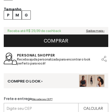
Tamanho
P
M
G
Receba até
R$ 29,99
de cashback
Saiba mais ›
COMPRAR
PERSONAL SHOPPER
Receba ajuda personalizada para encontrar o look
perfeito para você!
COMPRE O LOOK ›
Frete e entrega
Não sabe seu CEP?
CALCULAR