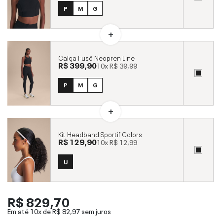
P
M
G
Calça Fusô Neopren Line
R$ 399,90
10x
R$ 39,99
P
M
G
Kit Headband Sportif Colors
R$ 129,90
10x
R$ 12,99
U
R$ 829,70
Em até 10x de
R$ 82,97
sem juros