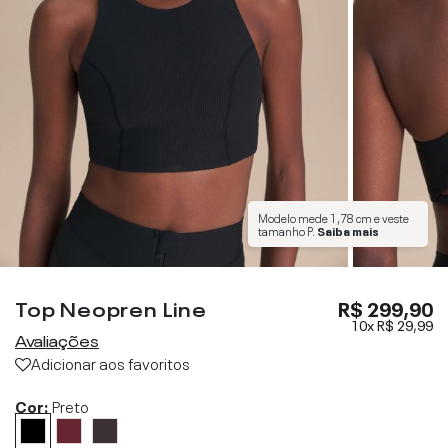
Modelo mede
1,78 cm
e veste
tamanho
P
.
Saiba mais
Top Neopren Line
R$ 299,90
10x
R$ 29,99
Avaliações
Adicionar aos favoritos
Cor:
Preto