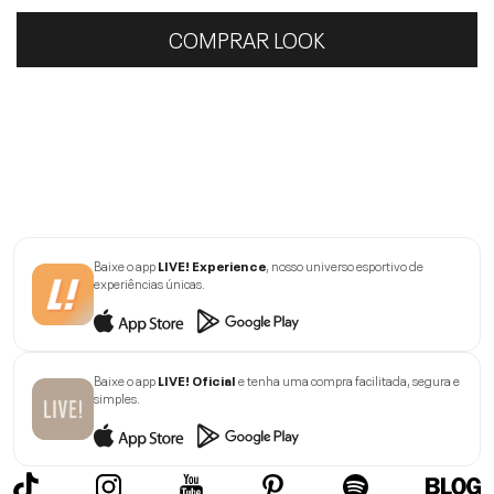
COMPRAR LOOK
Baixe o app
LIVE! Experience
, nosso universo esportivo de
experiências únicas.
Baixe o app
LIVE! Oficial
e tenha uma compra facilitada, segura e
simples.