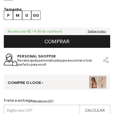
Tamanho
P
M
G
GG
Receba até
R$ 14,99
de cashback
Saiba mais ›
COMPRAR
PERSONAL SHOPPER
Receba ajuda personalizada para encontrar o look
perfeito para você!
COMPRE O LOOK ›
Frete e entrega
Não sabe seu CEP?
CALCULAR