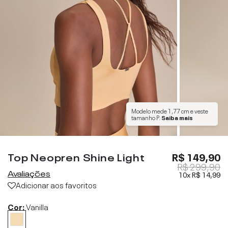
Modelo mede
1,77 cm
e veste
tamanho
P
.
Saiba mais
Top Neopren Shine Light
R$ 149,90
R$ 299,90
Avaliações
10x
R$ 14,99
Adicionar aos favoritos
Cor:
Vanilla