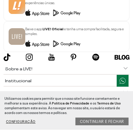
experiências únicas.
Baixe o app
LIVE! Oficial
e tenha uma compra facilitada, segura e
simples.
Sobre a LIVE!
Institucional
Informações
Utilizamos cookies para permitir que o nosso site funcione corretamente e
melhorar a sua experiência. A
Politica de Privacidade
e os
Termos de Uso
Ajuda
complementam este aviso. Ao navegar em nosso site, o usuário estará de
acordo com os nossos termos e políticas.
Segurança e Qualidade
CONTINUAR E FECHAR
CONFIGURAÇÃO
LIVE!
©
2026
- TODOS OS DIREITOS RESERVADOS -
RUA MANOEL FRANCISCO
DA COSTA, 1600 - BAIRRO VIEIRA - CEP 89257-207
-
JARAGUÁ DO SUL
/
SC
-
CNPJ:
05.108.435/0001-78
-
MAPA DO SITE