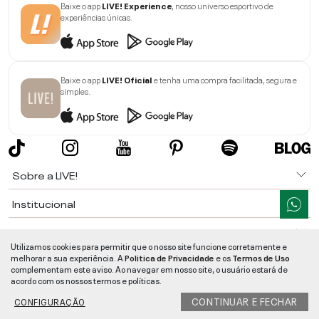
Baixe o app
LIVE! Experience
, nosso universo esportivo de
experiências únicas.
Baixe o app
LIVE! Oficial
e tenha uma compra facilitada, segura e
simples.
Sobre a LIVE!
Institucional
Informações
Utilizamos cookies para permitir que o nosso site funcione corretamente e
melhorar a sua experiência. A
Politica de Privacidade
e os
Termos de Uso
Ajuda
complementam este aviso. Ao navegar em nosso site, o usuário estará de
acordo com os nossos termos e políticas.
Segurança e Qualidade
CONTINUAR E FECHAR
CONFIGURAÇÃO
LIVE!
©
2026
- TODOS OS DIREITOS RESERVADOS -
RUA MANOEL FRANCISCO
DA COSTA, 1600 - BAIRRO VIEIRA - CEP 89257-207
-
JARAGUÁ DO SUL
/
SC
-