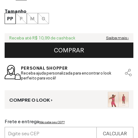
Tamanho
PP
P
M
G
Receba até
R$ 10,99
de cashback
Saiba mais ›
COMPRAR
PERSONAL SHOPPER
Receba ajuda personalizada para encontrar o look
perfeito para você!
COMPRE O LOOK ›
Frete e entrega
Não sabe seu CEP?
CALCULAR