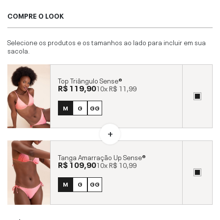
COMPRE O LOOK
Selecione os produtos e os tamanhos ao lado para incluir em sua
sacola.
Top Triângulo Sense®
R$ 119,90
10x
R$ 11,99
M
G
GG
Tanga Amarração Up Sense®
R$ 109,90
10x
R$ 10,99
M
G
GG