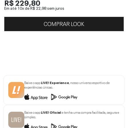
R$ 229,80
Em até 10x de
R$ 22,98
sem juros
COMPRAR LOOK
Baixe o app
LIVE! Experience
, nosso universo esportivo de
experiências únicas.
Baixe o app
LIVE! Oficial
e tenha uma compra facilitada, segura e
simples.