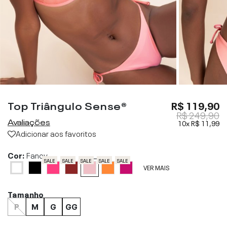
Top Triângulo Sense®
R$ 119,90
R$ 249,90
Avaliações
10x
R$ 11,99
Adicionar aos favoritos
Cor:
Fancy
SALE
SALE
SALE
SALE
SALE
VER MAIS
Tamanho
P
M
G
GG