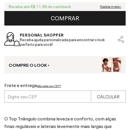
Receba até
R$ 11,99
de cashback
Saiba mais ›
COMPRAR
PERSONAL SHOPPER
Receba ajuda personalizada para encontrar o look
perfeito para você!
COMPRE O LOOK ›
Frete e entrega
Não sabe seu CEP?
CALCULAR
O Top Triângulo combina leveza e conforto, com alças
finas reguláveis e laterais levemente mais largas que