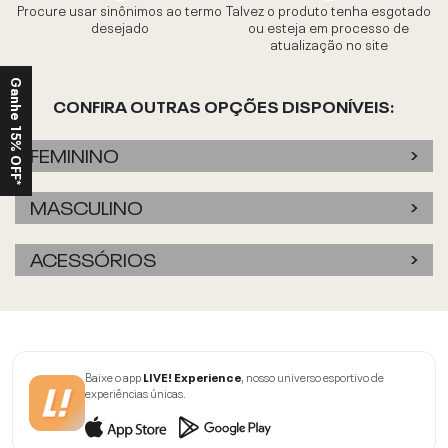
Procure usar sinônimos ao termo
Talvez o produto tenha esgotado
desejado
ou esteja em processo de
atualização no site
Ganhe 15% OFF*
CONFIRA OUTRAS OPÇÕES DISPONÍVEIS:
FEMININO
MASCULINO
ACESSÓRIOS
Baixe o app
LIVE! Experience
, nosso universo esportivo de
experiências únicas.