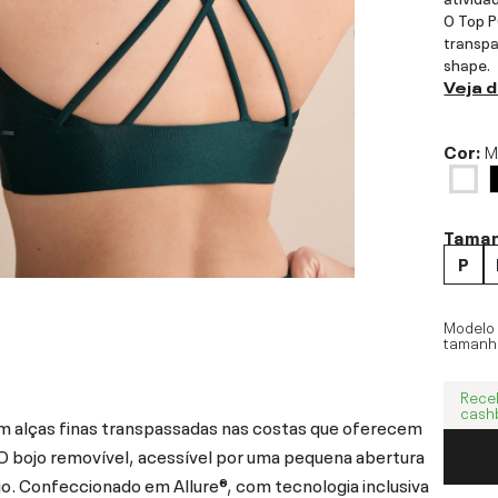
O Top P
transpa
shape.
Veja 
Cor:
M
Tama
P
Modelo
tamanh
Rece
cash
om alças finas transpassadas nas costas que oferecem
O bojo removível, acessível por uma pequena abertura
rio. Confeccionado em Allure®, com tecnologia inclusiva