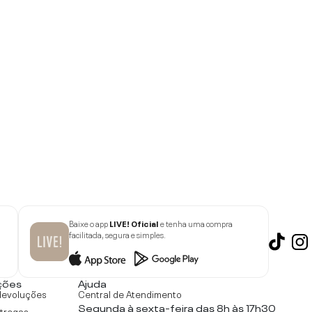
Baixe o app
LIVE! Oficial
e tenha uma compra
facilitada, segura e simples.
ções
Ajuda
devoluções
Central de Atendimento
Segunda à sexta-feira das 8h às 17h30
ntregas