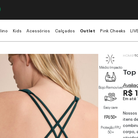
lino
Kids
Acessórios
Calçados
Outlet
Pink Cheeks
LIV
HOME
T
Médio Impacto
Top
Avali
Bojo Removível
R$ 
Em até
Easy care
Nossos 
itens d
combina
Proteção FPU
corpo, 
50+
atividad