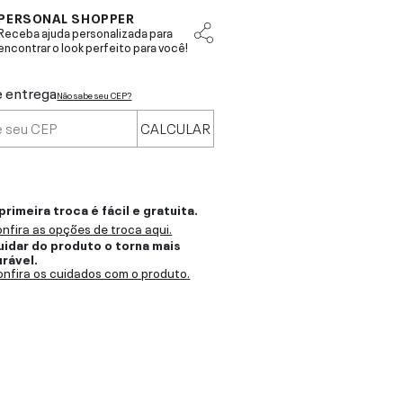
PERSONAL SHOPPER
Receba ajuda personalizada para
encontrar o look perfeito para você!
e entrega
Não sabe seu CEP?
CALCULAR
primeira troca é fácil e gratuita.
nfira as opções de troca aqui.
uidar do produto o torna mais
urável.
nfira os cuidados com o produto.