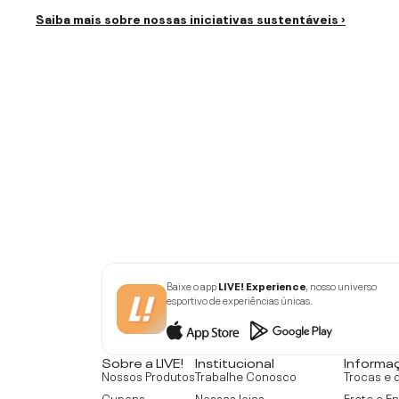
Saiba mais sobre nossas iniciativas sustentáveis ›
Baixe o app
LIVE! Experience
, nosso universo
esportivo de experiências únicas.
Sobre a LIVE!
Institucional
Informa
Nossos Produtos
Trabalhe Conosco
Trocas e 
Cupons
Nossas lojas
Frete e E