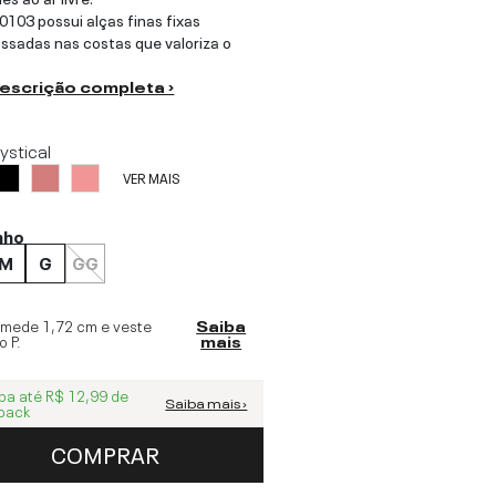
0103 possui alças finas fixas
ssadas nas costas que valoriza o
descrição completa ›
ystical
VER MAIS
nho
M
G
GG
 mede
1,72 cm
e veste
Saiba
o
P
.
mais
ba até
R$ 12,99
de
Saiba mais ›
back
COMPRAR