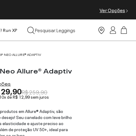
Ver Opções
Tops
Pesquisar:
Leggings
E! Run XP
Moda Praia
OP NEO ALLURE® ADAPTIV
 Neo Allure® Adaptiv
ações
129,90
R$ 259,90
 10x de
R$ 12,99
sem juros
produtos em Allure® Adaptiv, são
e desejo! Seu canelado com leve brilho
 elasticidade e ajuste preciso ao
além de proteção UV 50+, ideal para
es ao ar livre.