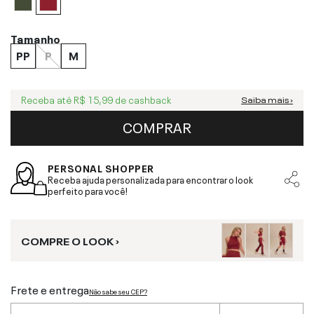
Tamanho
PP
P
M
Receba até
R$ 15,99
de cashback
Saiba mais ›
COMPRAR
PERSONAL SHOPPER
Receba ajuda personalizada para encontrar o look
perfeito para você!
COMPRE O LOOK ›
Frete e entrega
Não sabe seu CEP?