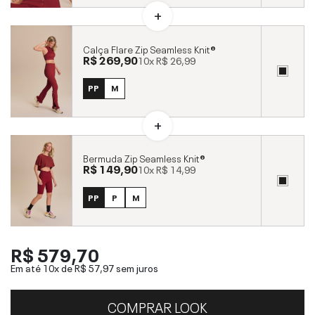
Calça Flare Zip Seamless Knit®
R$ 269,90
10x
R$ 26,99
PP
M
Bermuda Zip Seamless Knit®
R$ 149,90
10x
R$ 14,99
PP
P
M
R$ 579,70
Em até 10x de
R$ 57,97
sem juros
COMPRAR LOOK