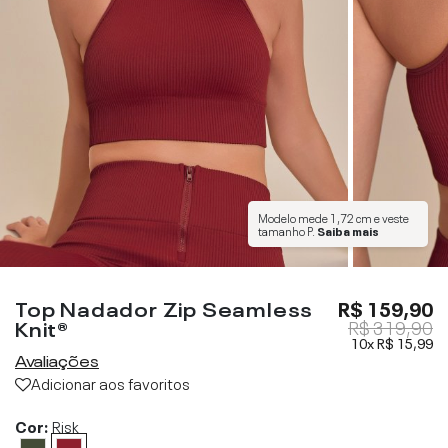
Modelo mede
1,72 cm
e veste
tamanho
P
.
Saiba mais
Top Nadador Zip Seamless
R$ 159,90
Knit®
R$ 319,90
10x
R$ 15,99
Avaliações
Adicionar aos favoritos
Cor:
Risk