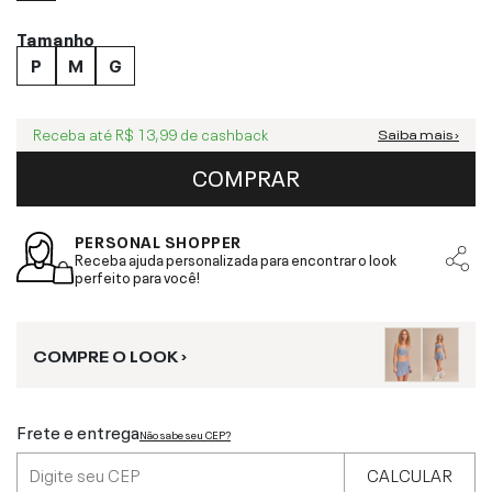
Tamanho
P
M
G
Receba até
R$ 13,99
de cashback
Saiba mais ›
COMPRAR
PERSONAL SHOPPER
Receba ajuda personalizada para encontrar o look
perfeito para você!
COMPRE O LOOK ›
Frete e entrega
Não sabe seu CEP?
CALCULAR