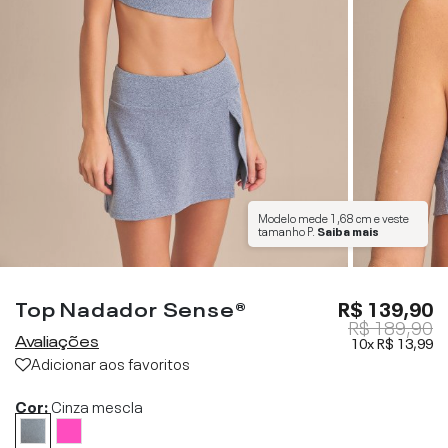
Modelo mede
1,68 cm
e veste
tamanho
P
.
Saiba mais
Top Nadador Sense®
R$ 139,90
R$ 189,90
Avaliações
10x
R$ 13,99
Adicionar aos favoritos
Cor:
Cinza mescla