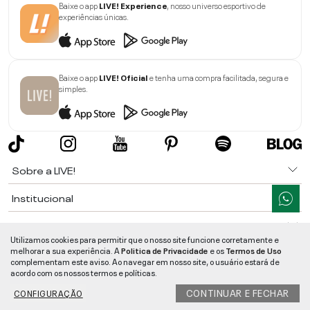
Baixe o app
LIVE! Experience
, nosso universo esportivo de
experiências únicas.
Baixe o app
LIVE! Oficial
e tenha uma compra facilitada, segura e
simples.
Sobre a LIVE!
Institucional
Informações
Utilizamos cookies para permitir que o nosso site funcione corretamente e
melhorar a sua experiência. A
Politica de Privacidade
e os
Termos de Uso
Ajuda
complementam este aviso. Ao navegar em nosso site, o usuário estará de
acordo com os nossos termos e políticas.
Segurança e Qualidade
CONTINUAR E FECHAR
CONFIGURAÇÃO
LIVE!
©
2026
- TODOS OS DIREITOS RESERVADOS -
RUA MANOEL FRANCISCO
DA COSTA, 1600 - BAIRRO VIEIRA - CEP 89257-207
-
JARAGUÁ DO SUL
/
SC
-