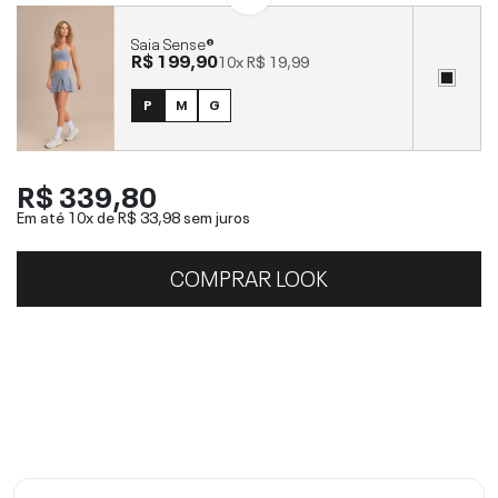
Saia Sense®
R$ 199,90
10x
R$ 19,99
P
M
G
R$ 339,80
Em até 10x de
R$ 33,98
sem juros
COMPRAR LOOK