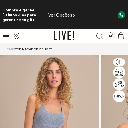
Compre e ganhe:
Ver Opções
últimos dias para
garantir seu gift!
HOME
TOP NADADOR SENSE®