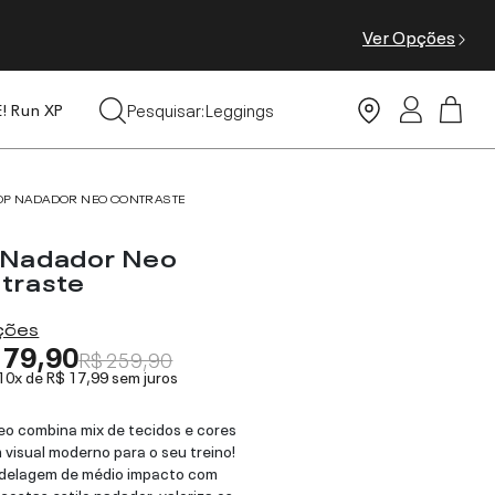
Ver Opções
Tops
Pesquisar:
Leggings
E! Run XP
Moda Praia
OP NADADOR NEO CONTRASTE
 Nadador Neo
traste
ações
179,90
R$ 259,90
 10x de
R$ 17,99
sem juros
eo combina mix de tecidos e cores
 visual moderno para o seu treino!
delagem de médio impacto com
costas estilo nadador, valoriza os