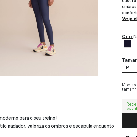
ombros 
confort
Veja 
Cor:
N
Tama
P
Modelo
tamanh
Rece
cash
moderno para o seu treino!
lo nadador, valoriza os ombros e escápula enquanto