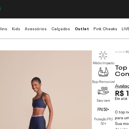
lino
Kids
Acessórios
Calçados
Outlet
Pink Cheeks
LIV
HOME
T
Médio Impacto
Top
Con
Bojo Removível
Avali
R$ 
Em até
Easy care
O top n
para um
Proteção FPU
Sua mo
50+
decote 