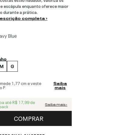
e escápula enquanto oferece maior
o durante a prática.
descrição completa ›
avy Blue
nho
M
G
 mede
1,77 cm
e veste
Saiba
o
P
.
mais
ba até
R$ 17,99
de
Saiba mais ›
back
COMPRAR