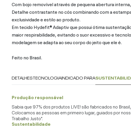
Com bojo removível através de pequena abertura interna
Detalhe contrastante no cós combinando com a estampa Si
exclusividade e estilo ao produto.
Em tecido Hydefit® Adaptiv que possui ótima sustentação
maior respirabilidade, evitando o suor excessivo e tecnol
modelagem se adapta ao seu corpo do jeito que ele é.
Feito no Brasil.
DETALHES
TECNOLOGIA
INDICADO PARA
SUSTENTABILI
Produção responsável
Sabia que 97% dos produtos LIVE! são fabricados no Brasi
Colocamos as pessoas em primeiro lugar, guiados por noss
Trabalho Justo".
Sustentabilidade