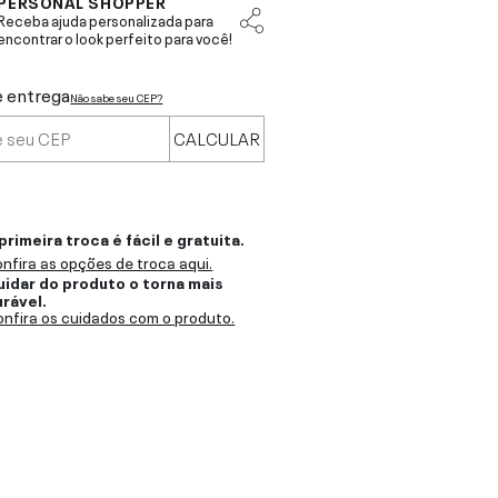
PERSONAL SHOPPER
Receba ajuda personalizada para
encontrar o look perfeito para você!
e entrega
Não sabe seu CEP?
CALCULAR
primeira troca é fácil e gratuita.
nfira as opções de troca aqui.
uidar do produto o torna mais
urável.
nfira os cuidados com o produto.