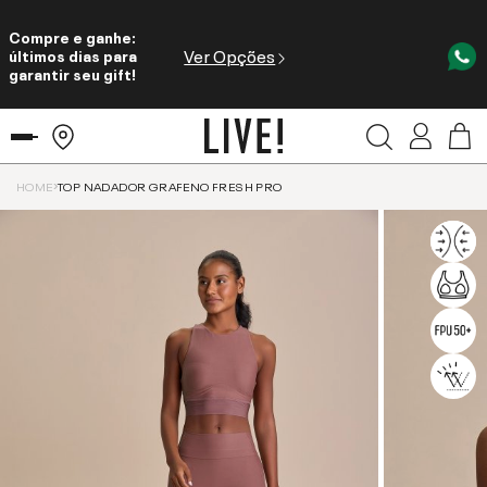
Compre e ganhe:
Ver Opções
últimos dias para
garantir seu gift!
HOME
TOP NADADOR GRAFENO FRESH PRO