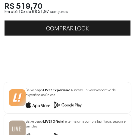
R$ 519,70
Em até 10x de
R$ 51,97
sem juros
COMPRAR LOOK
Baixe o app
LIVE! Experience
, nosso universo esportivo de
experiências únicas.
Baixe o app
LIVE! Oficial
e tenha uma compra facilitada, segura e
simples.