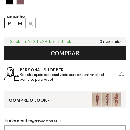
Tamanho
P
M
G
Receba até
R$ 15,99
de cashback
Saiba mais ›
COMPRAR
PERSONAL SHOPPER
Receba ajuda personalizada para encontrar o look
perfeito para você!
COMPRE O LOOK ›
Frete e entrega
Não sabe seu CEP?