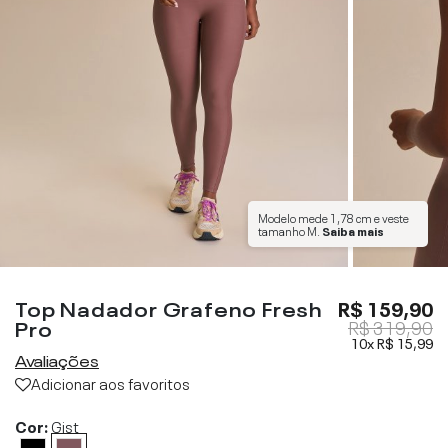
Modelo mede
1,78 cm
e veste
tamanho
M
.
Saiba mais
Top Nadador Grafeno Fresh
R$ 159,90
Pro
R$ 319,90
10x
R$ 15,99
Avaliações
Adicionar aos favoritos
Cor:
Gist