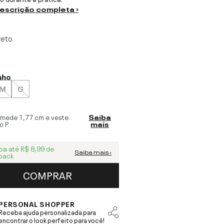
descrição completa ›
reto
nho
M
G
 mede
1,77 cm
e veste
Saiba
o
P
.
mais
ba até
R$ 8,99
de
Saiba mais ›
back
COMPRAR
PERSONAL SHOPPER
Receba ajuda personalizada para
encontrar o look perfeito para você!