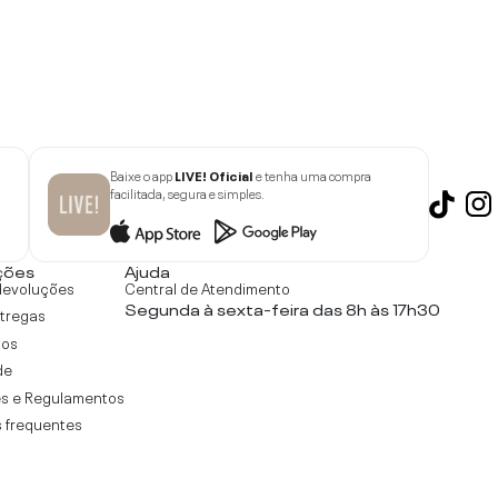
Baixe o app
LIVE! Oficial
e tenha uma compra
facilitada, segura e simples.
ções
Ajuda
devoluções
Central de Atendimento
Segunda à sexta-feira das 8h às 17h30
ntregas
tos
de
s e Regulamentos
 frequentes