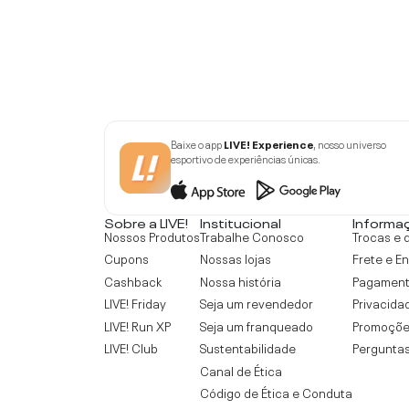
Baixe o app
LIVE! Experience
, nosso universo
esportivo de experiências únicas.
Sobre a LIVE!
Institucional
Informa
Nossos Produtos
Trabalhe Conosco
Trocas e 
Cupons
Nossas lojas
Frete e E
Cashback
Nossa história
Pagamen
LIVE! Friday
Seja um revendedor
Privacida
LIVE! Run XP
Seja um franqueado
Promoçõe
LIVE! Club
Sustentabilidade
Perguntas
Canal de Ética
Código de Ética e Conduta