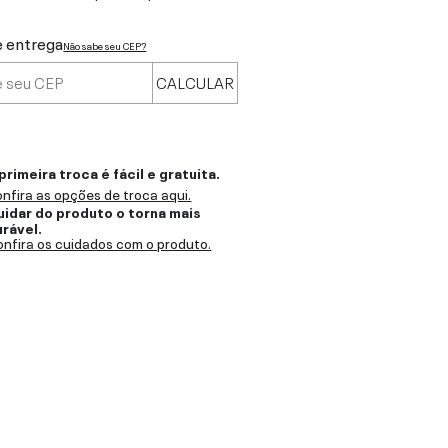
e entrega
Não sabe seu CEP?
CALCULAR
primeira troca é fácil e gratuita.
nfira as opções de troca aqui.
uidar do produto o torna mais
urável.
nfira os cuidados com o produto.