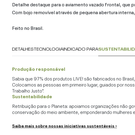
Detalhe destaque para o aviamento vazado frontal, que pr
Com bojo removível através de pequena abertura interna
Feito no Brasil.
DETALHES
TECNOLOGIA
INDICADO PARA
SUSTENTABILI
Produção responsável
Sabia que 97% dos produtos LIVE! são fabricados no Brasi
Colocamos as pessoas em primeiro lugar, guiados por noss
Trabalho Justo".
Sustentabilidade
Retribuição para o Planeta: apoiamos organizações não go
conservação do meio ambiente, emponderando mulheres e c
Saiba mais sobre nossas iniciativas sustentáveis ›