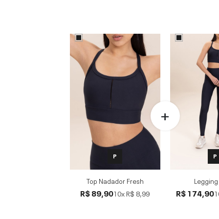
P
P
Top Nadador Fresh
Legging
R$ 89,90
R$ 174,90
10x
R$ 8,99
1