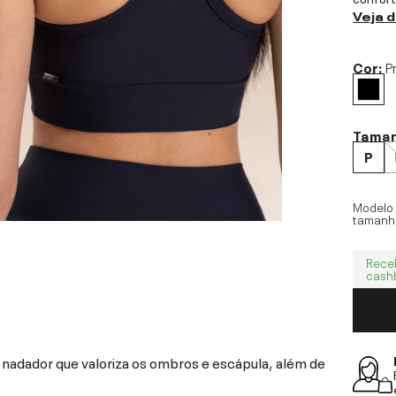
Veja 
Cor:
P
Tama
P
Modelo
tamanh
Rece
cash
nadador que valoriza os ombros e escápula, além de