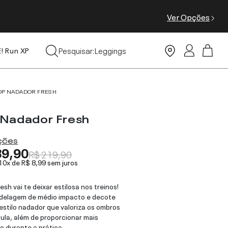
Ver Opções
Tops
Pesquisar:
Leggings
E! Run XP
Moda Praia
OP NADADOR FRESH
 Nadador Fresh
ações
89,90
R$ 219,90
 10x de
R$ 8,99
sem juros
esh vai te deixar estilosa nos treinos!
delagem de médio impacto e decote
estilo nadador que valoriza os ombros
ula, além de proporcionar mais
o durante a prática.