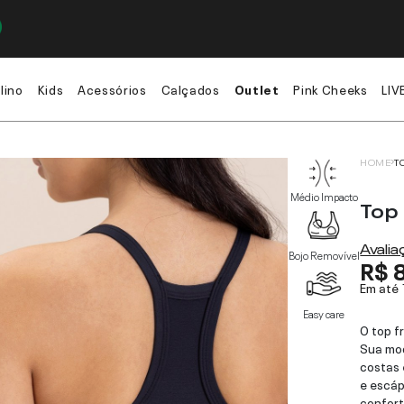
lino
Kids
Acessórios
Calçados
Outlet
Pink Cheeks
LIV
HOME
T
Médio Impacto
Top
Avali
Bojo Removível
R$ 
Em até
Easy care
O top fr
Sua mo
costas 
e escáp
confort