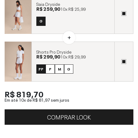
Saia Dryside
R$ 259,90
10x
R$ 25,99
G
Shorts Pro Dryside
R$ 299,90
10x
R$ 29,99
PP
P
M
G
R$ 819,70
Em até 10x de
R$ 81,97
sem juros
COMPRAR LOOK