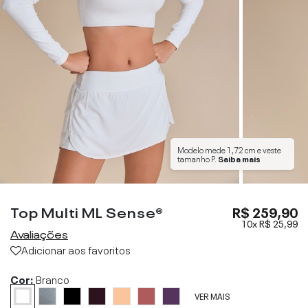
Modelo mede
1,72 cm
e veste
tamanho
P
.
Saiba mais
Top Multi ML Sense®
R$ 259,90
10x
R$ 25,99
Avaliações
Adicionar aos favoritos
Cor:
Branco
VER MAIS