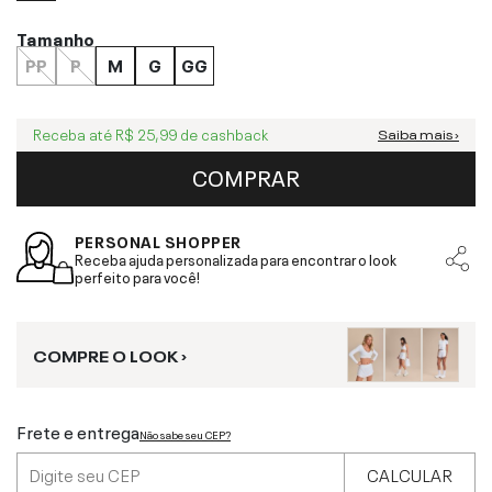
Tamanho
PP
P
M
G
GG
Receba até
R$ 25,99
de cashback
Saiba mais ›
COMPRAR
PERSONAL SHOPPER
Receba ajuda personalizada para encontrar o look
perfeito para você!
COMPRE O LOOK ›
Frete e entrega
Não sabe seu CEP?
CALCULAR