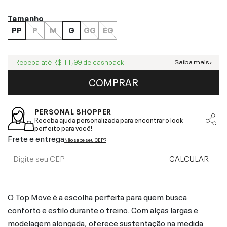
Tamanho
PP
P
M
G
GG
EG
Receba até
R$ 11,99
de cashback
Saiba mais ›
COMPRAR
PERSONAL SHOPPER
Receba ajuda personalizada para encontrar o look
perfeito para você!
Frete e entrega
Não sabe seu CEP?
CALCULAR
O Top Move é a escolha perfeita para quem busca
conforto e estilo durante o treino. Com alças largas e
modelagem alongada, oferece sustentação na medida