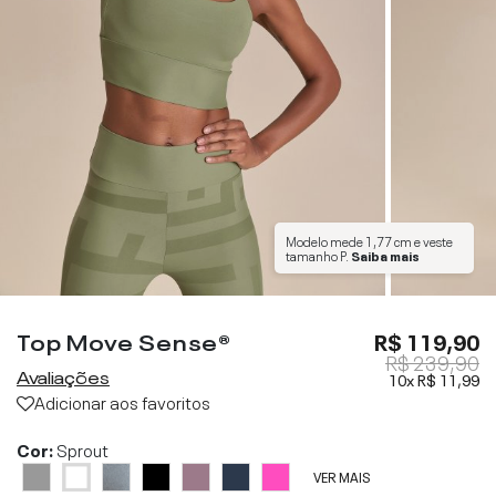
Modelo mede
1,77 cm
e veste
tamanho
P
.
Saiba mais
Top Move Sense®
R$ 119,90
R$ 239,90
Avaliações
10x
R$ 11,99
Adicionar aos favoritos
Cor:
Sprout
VER MAIS