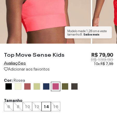
Modelo mede
1,28 cm
e veste
tamanho
8
.
Saiba mais
Top Move Sense Kids
R$ 79,90
R$ 139,90
Avaliações
10x
R$ 7,99
Adicionar aos favoritos
Cor:
Rosea
Tamanho
6
8
10
12
14
16