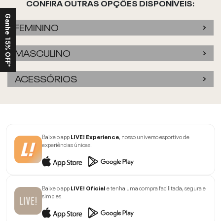
CONFIRA OUTRAS OPÇÕES DISPONÍVEIS:
Ganhe 15% OFF*
FEMININO
MASCULINO
ACESSÓRIOS
Baixe o app
LIVE! Experience
, nosso universo esportivo de
experiências únicas.
Baixe o app
LIVE! Oficial
e tenha uma compra facilitada, segura e
simples.