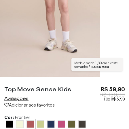
Modelo mede
1,80 cm
e veste
tamanho
P
.
Saiba mais
Top Move Sense Kids
R$ 59,90
R$ 139,90
Avaliações
10x
R$ 5,99
Adicionar aos favoritos
Cor:
Frontier