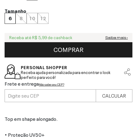
Tamanho
6
8
10
12
Receba até
R$ 5,99
de cashback
Saiba mais ›
COMPRAR
PERSONAL SHOPPER
Receba ajuda personalizada para encontrar o look
perfeito para você!
Frete e entrega
Não sabe seu CEP?
CALCULAR
Top em shape alongado.
• Proteção UV50+