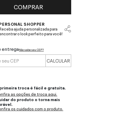
COMPRAR
PERSONAL SHOPPER
Receba ajuda personalizada para
encontrar o look perfeito para você!
e entrega
Não sabe seu CEP?
CALCULAR
primeira troca é fácil e gratuita.
nfira as opções de troca aqui.
uidar do produto o torna mais
urável.
nfira os cuidados com o produto.