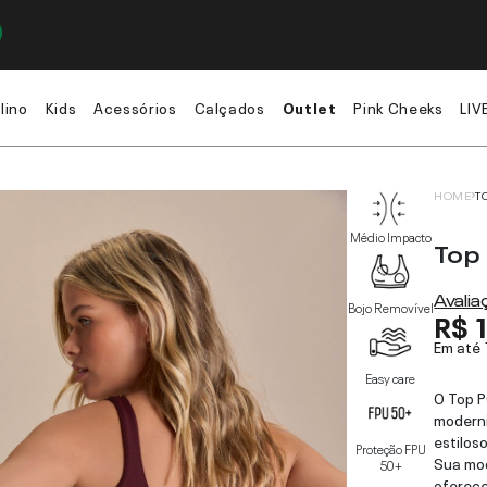
lino
Kids
Acessórios
Calçados
Outlet
Pink Cheeks
LIV
HOME
T
Médio Impacto
Top
Avali
Bojo Removível
R$ 
Em até
Easy care
O Top P
moderni
estiloso
Proteção FPU
Sua mo
50+
oferec