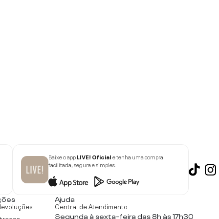
Baixe o app
LIVE! Oficial
e tenha uma compra
facilitada, segura e simples.
ções
Ajuda
devoluções
Central de Atendimento
Segunda à sexta-feira das 8h às 17h30
ntregas