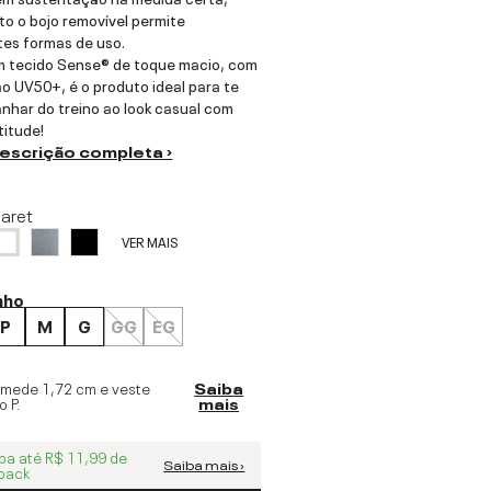
o o bojo removível permite
tes formas de uso.
m tecido Sense® de toque macio, com
o UV50+, é o produto ideal para te
har do treino ao look casual com
titude!
descrição completa ›
laret
VER MAIS
nho
P
M
G
GG
EG
 mede
1,72 cm
e veste
Saiba
o
P
.
mais
ba até
R$ 11,99
de
Saiba mais ›
back