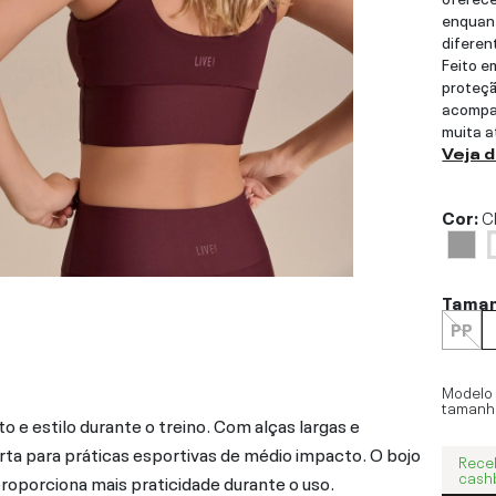
enquant
diferen
Feito e
proteçã
acompan
muita a
Veja 
Cor:
C
Tama
PP
Modelo
tamanh
 e estilo durante o treino. Com alças largas e
a para práticas esportivas de médio impacto. O bojo
Rece
cash
roporciona mais praticidade durante o uso.