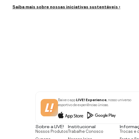
Saiba mais sobre nossas iniciativas sustentáveis ›
Baixe o app
LIVE! Experience
, nosso universo
esportivo de experiências únicas.
Sobre a LIVE!
Institucional
Informa
Nossos Produtos
Trabalhe Conosco
Trocas e 
Cupons
Nossas lojas
Frete e E