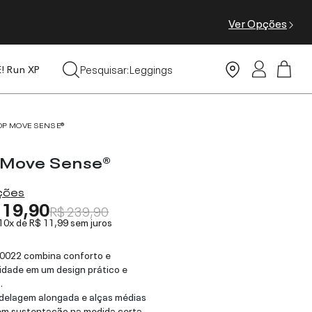
Ver Opções
Tops
Pesquisar:
Leggings
E! Run XP
Moda Praia
OP MOVE SENSE®
 Move Sense®
ações
119,90
R$ 239,90
 10x de
R$ 11,99
sem juros
0022 combina conforto e
dade em um design prático e
.
delagem alongada e alças médias
em sustentação na medida certa,