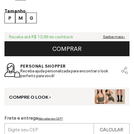
Tamanho
P
M
G
Receba até
R$ 13,99
de cashback
Saiba mais ›
COMPRAR
PERSONAL SHOPPER
Receba ajuda personalizada para encontrar o look
perfeito para você!
COMPRE O LOOK ›
Frete e entrega
Não sabe seu CEP?
CALCULAR