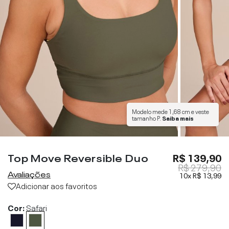
Modelo mede
1,68 cm
e veste
tamanho
P
.
Saiba mais
Top Move Reversible Duo
R$ 139,90
R$ 279,90
Avaliações
10x
R$ 13,99
Adicionar aos favoritos
Cor:
Safari