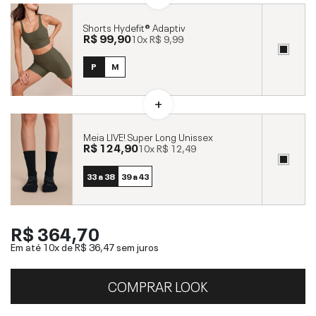
Shorts Hydefit® Adaptiv
R$ 99,90
10x
R$ 9,99
P
M
Meia LIVE! Super Long Unissex
R$ 124,90
10x
R$ 12,49
33 a 38
39 a 43
R$ 364,70
Em até 10x de
R$ 36,47
sem juros
COMPRAR LOOK