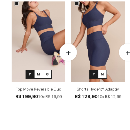
P
M
G
P
M
Top Move Reversible Duo
Shorts Hydefit® Adaptiv
R$ 199,90
R$ 129,90
10x
R$ 19,99
10x
R$ 12,99