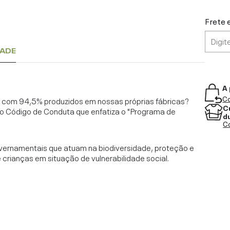
Frete 
DADE
A 
Co
l, com 94,5% produzidos em nossas próprias fábricas?
C
o Código de Conduta que enfatiza o "Programa de
d
Co
vernamentais que atuam na biodiversidade, proteção e
rianças em situação de vulnerabilidade social.