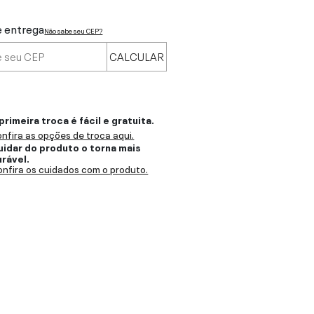
e entrega
Não sabe seu CEP?
CALCULAR
primeira troca é fácil e gratuita.
nfira as opções de troca aqui.
uidar do produto o torna mais
urável.
nfira os cuidados com o produto.