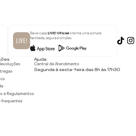
Baixe o app
LIVE! Oficial
e tenha uma compra
facilitada, segura e simples.
ções
Ajuda
devoluções
Central de Atendimento
Segunda à sexta-feira das 8h às 17h30
ntregas
tos
de
s e Regulamentos
 frequentes