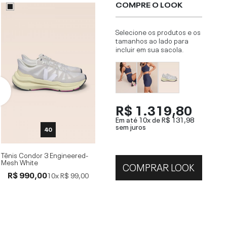
COMPRE O LOOK
Selecione os produtos e os
tamanhos ao lado para
incluir em sua sacola.
R$ 1.319,80
Em até 10x de
R$ 131,98
sem juros
40
Tênis Condor 3 Engineered-
Mesh White
COMPRAR LOOK
R$ 990,00
10x
R$ 99,00