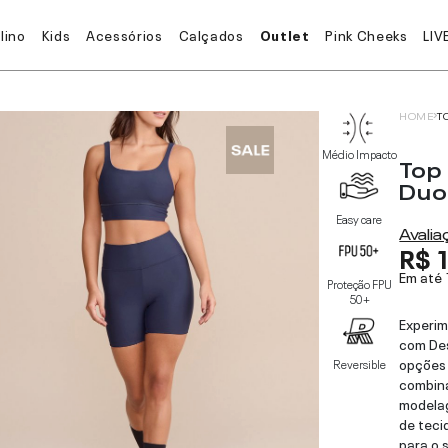
lino
Kids
Acessórios
Calçados
Outlet
Pink Cheeks
LIV
HOME
T
Médio Impacto
Top
Du
Easy care
Avali
R$ 
Em até
Proteção FPU
50+
Experim
com Des
opções 
Reversible
combina
modela
de teci
para o 