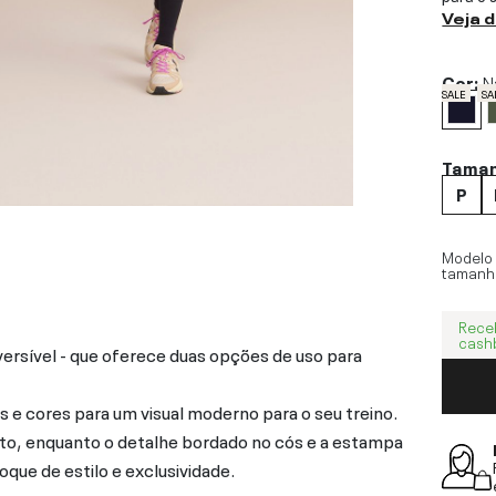
Veja 
Cor:
N
SALE
SA
Tama
P
Modelo
tamanh
Rece
cash
ersível - que oferece duas opções de uso para
e cores para um visual moderno para o seu treino.
to, enquanto o detalhe bordado no cós e a estampa
oque de estilo e exclusividade.