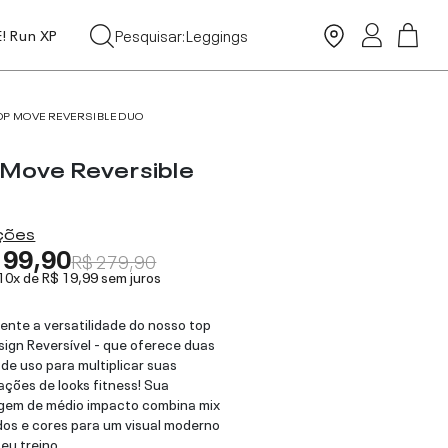
Tops
Pesquisar:
Leggings
E! Run XP
Moda Praia
OP MOVE REVERSIBLE DUO
 Move Reversible
o
ações
199,90
R$ 279,90
 10x de
R$ 19,99
sem juros
ente a versatilidade do nosso top
ign Reversível - que oferece duas
de uso para multiplicar suas
ções de looks fitness! Sua
gem de médio impacto combina mix
dos e cores para um visual moderno
seu treino.