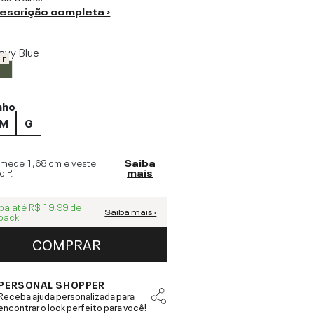
descrição completa ›
avy Blue
LE
nho
M
G
 mede
1,68 cm
e veste
Saiba
o
P
.
mais
ba até
R$ 19,99
de
Saiba mais ›
back
COMPRAR
PERSONAL SHOPPER
Receba ajuda personalizada para
encontrar o look perfeito para você!