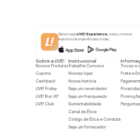
Baixe o app
LIVE! Experience
, nosso universo
esportivo de experiências únicas.
Sobre a LIVE!
Institucional
Informa
Nossos Produtos
Trabalhe Conosco
Trocas e 
Cupons
Nossas lojas
Frete e E
Cashback
Nossa história
Pagamen
LIVE! Friday
Seja um revendedor
Privacida
LIVE! Run XP
Seja um franqueado
Promoçõe
LIVE! Club
Sustentabilidade
Perguntas
Canal de Ética
Código de Ética e Conduta
Seja um fornecedor