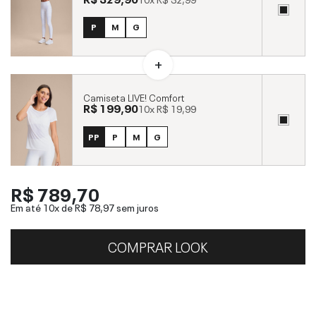
P
M
G
Camiseta LIVE! Comfort
R$ 199,90
10x
R$ 19,99
PP
P
M
G
R$ 789,70
Em até 10x de
R$ 78,97
sem juros
COMPRAR LOOK