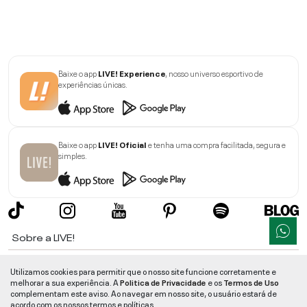
Baixe o app
LIVE! Experience
, nosso universo esportivo de
experiências únicas.
Baixe o app
LIVE! Oficial
e tenha uma compra facilitada, segura e
simples.
Sobre a LIVE!
Institucional
Utilizamos cookies para permitir que o nosso site funcione corretamente e
melhorar a sua experiência. A
Politica de Privacidade
e os
Termos de Uso
Informações
complementam este aviso. Ao navegar em nosso site, o usuário estará de
acordo com os nossos termos e políticas.