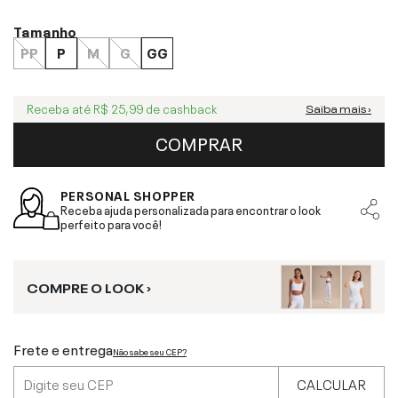
Tamanho
PP
P
M
G
GG
Receba até
R$ 25,99
de cashback
Saiba mais ›
COMPRAR
PERSONAL SHOPPER
Receba ajuda personalizada para encontrar o look
perfeito para você!
COMPRE O LOOK ›
Frete e entrega
Não sabe seu CEP?
CALCULAR