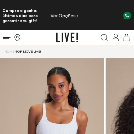
Compre e ganhe:
Ver Opções
últimos dias para
garantir seu gift!
HOME
TOP MOVE LIVE!