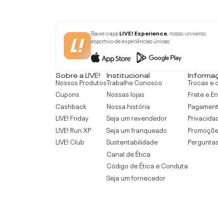
Baixe o app
LIVE! Experience
, nosso universo
esportivo de experiências únicas.
Sobre a LIVE!
Institucional
Informa
Nossos Produtos
Trabalhe Conosco
Trocas e 
Cupons
Nossas lojas
Frete e E
Cashback
Nossa história
Pagamen
LIVE! Friday
Seja um revendedor
Privacida
LIVE! Run XP
Seja um franqueado
Promoçõe
LIVE! Club
Sustentabilidade
Perguntas
Canal de Ética
Código de Ética e Conduta
Seja um fornecedor