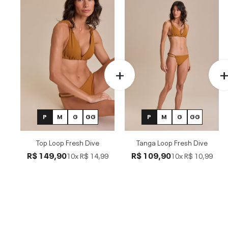
P
M
G
GG
P
M
G
GG
Top Loop Fresh Dive
Tanga Loop Fresh Dive
R$ 149,90
R$ 109,90
10x
R$ 14,99
10x
R$ 10,99