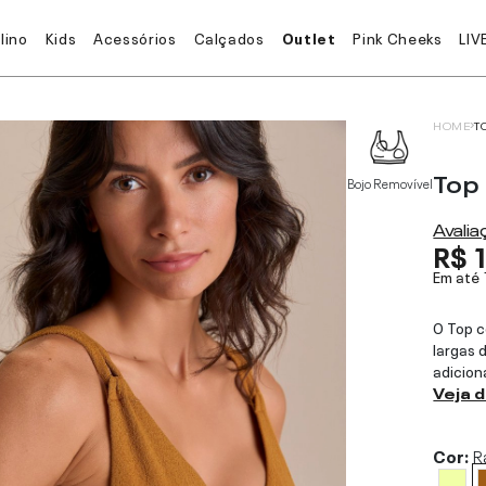
lino
Kids
Acessórios
Calçados
Outlet
Pink Cheeks
LIV
HOME
T
Top
Bojo Removível
Avali
R$ 
Em até
O Top c
largas 
adicion
Veja 
Cor:
R