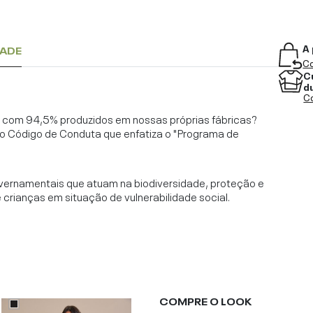
A 
DADE
Co
C
d
Co
l, com 94,5% produzidos em nossas próprias fábricas?
o Código de Conduta que enfatiza o "Programa de
vernamentais que atuam na biodiversidade, proteção e
rianças em situação de vulnerabilidade social.
COMPRE O LOOK