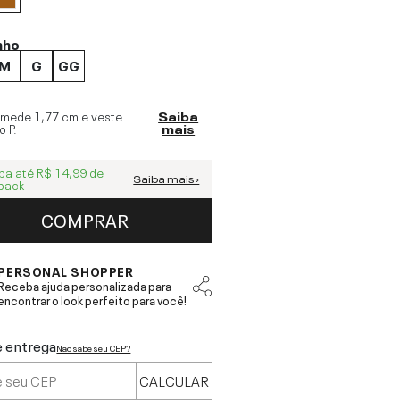
nho
M
G
GG
 mede
1,77 cm
e veste
Saiba
o
P
.
mais
ba até
R$ 14,99
de
Saiba mais ›
back
COMPRAR
PERSONAL SHOPPER
Receba ajuda personalizada para
encontrar o look perfeito para você!
e entrega
Não sabe seu CEP?
CALCULAR