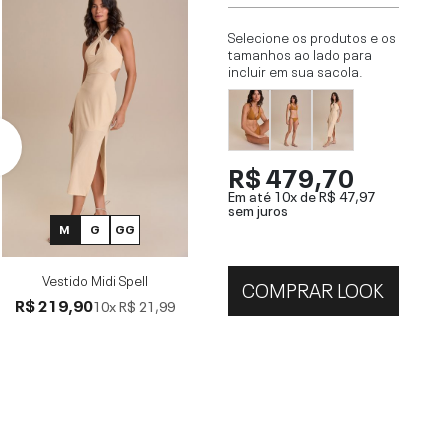
Selecione os produtos e os
tamanhos ao lado para
incluir em sua sacola.
R$ 479,70
Em até 10x de
R$ 47,97
sem juros
M
G
GG
Vestido Midi Spell
COMPRAR LOOK
R$ 219,90
10x
R$ 21,99