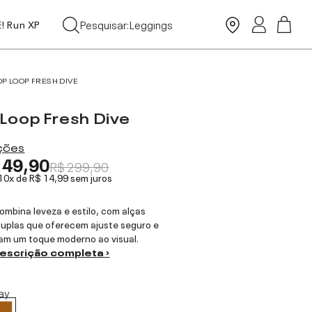
Tops
Pesquisar:
Leggings
E! Run XP
Moda Praia
OP LOOP FRESH DIVE
 Loop Fresh Dive
ações
149,90
R$ 299,90
 10x de
R$ 14,99
sem juros
ombina leveza e estilo, com alças
duplas que oferecem ajuste seguro e
am um toque moderno ao visual.
descrição completa ›
ay