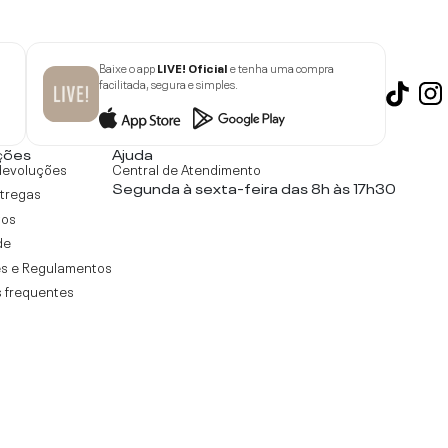
Baixe o app
LIVE! Oficial
e tenha uma compra
facilitada, segura e simples.
ções
Ajuda
devoluções
Central de Atendimento
Segunda à sexta-feira das 8h às 17h30
ntregas
tos
de
s e Regulamentos
 frequentes