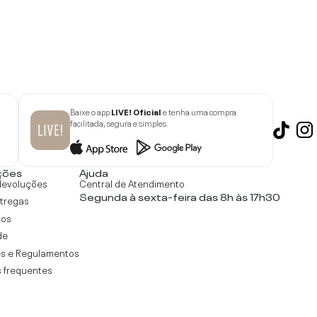
Baixe o app
LIVE! Oficial
e tenha uma compra
facilitada, segura e simples.
ções
Ajuda
devoluções
Central de Atendimento
Segunda à sexta-feira das 8h às 17h30
ntregas
tos
de
s e Regulamentos
 frequentes