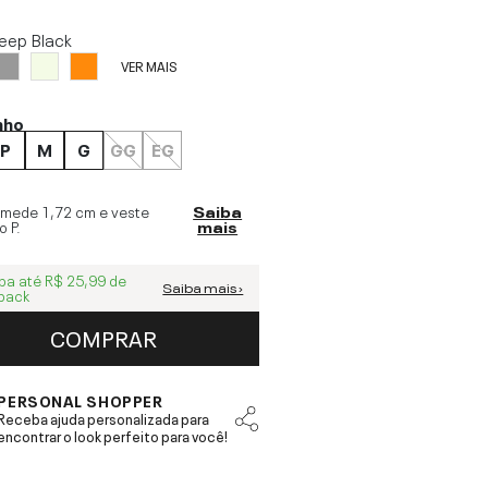
eep Black
VER MAIS
nho
P
M
G
GG
EG
 mede
1,72 cm
e veste
Saiba
o
P
.
mais
ba até
R$ 25,99
de
Saiba mais ›
back
COMPRAR
PERSONAL SHOPPER
Receba ajuda personalizada para
encontrar o look perfeito para você!