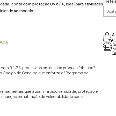
Frete 
idade, conta com proteção UV 50+, ideal para atividades
nticidade ao modelo.
A 
Co
DADE
C
d
Co
l, com 94,5% produzidos em nossas próprias fábricas?
o Código de Conduta que enfatiza o "Programa de
vernamentais que atuam na biodiversidade, proteção e
rianças em situação de vulnerabilidade social.