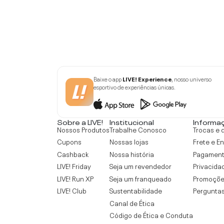
Baixe o app
LIVE! Experience
, nosso universo
esportivo de experiências únicas.
Sobre a LIVE!
Institucional
Informa
Nossos Produtos
Trabalhe Conosco
Trocas e 
Cupons
Nossas lojas
Frete e E
Cashback
Nossa história
Pagamen
LIVE! Friday
Seja um revendedor
Privacida
LIVE! Run XP
Seja um franqueado
Promoçõe
LIVE! Club
Sustentabilidade
Perguntas
Canal de Ética
Código de Ética e Conduta