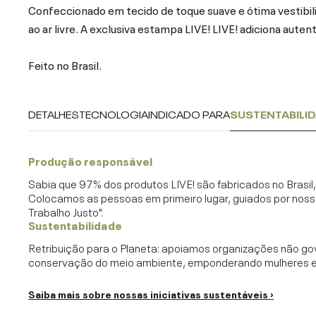
Confeccionado em tecido de toque suave e ótima vestibil
ao ar livre. A exclusiva estampa LIVE! LIVE! adiciona aute
Feito no Brasil.
DETALHES
TECNOLOGIA
INDICADO PARA
SUSTENTABILI
Produção responsável
Sabia que 97% dos produtos LIVE! são fabricados no Brasi
Colocamos as pessoas em primeiro lugar, guiados por noss
Trabalho Justo".
Sustentabilidade
Retribuição para o Planeta: apoiamos organizações não go
conservação do meio ambiente, emponderando mulheres e c
Saiba mais sobre nossas iniciativas sustentáveis ›