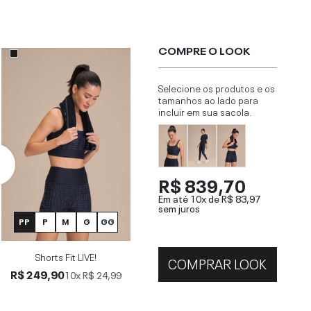
COMPRE O LOOK
Selecione os produtos e os
tamanhos ao lado para
incluir em sua sacola.
R$ 839,70
Em até 10x de
R$ 83,97
sem juros
PP
P
M
G
GG
Shorts Fit LIVE!
COMPRAR LOOK
R$ 249,90
10x
R$ 24,99