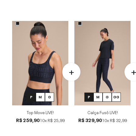
P
M
G
P
M
G
GG
Top Move LIVE!
Calça Fusô LIVE!
R$ 259,90
R$ 329,90
10x
R$ 25,99
10x
R$ 32,99