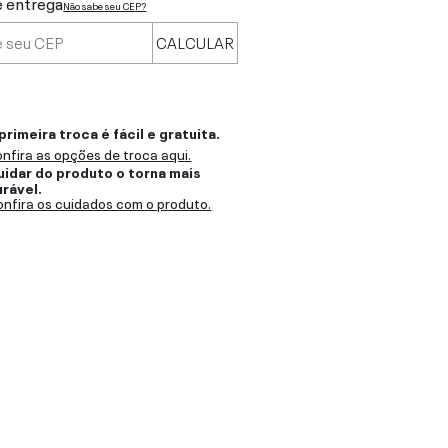
e entrega
Não sabe seu CEP?
CALCULAR
primeira troca é fácil e gratuita.
nfira as opções de troca aqui.
uidar do produto o torna mais
urável.
nfira os cuidados com o produto.