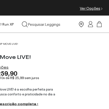
Ver Opções
Tops
Pesquisar:
Leggings
E! Run XP
Moda Praia
OP MOVE LIVE!
 Move LIVE!
ações
259,90
 10x de
R$ 25,99
sem juros
ove LIVE! é a escolha perfeita para
sca conforto e praticidade no dia a
descrição completa ›