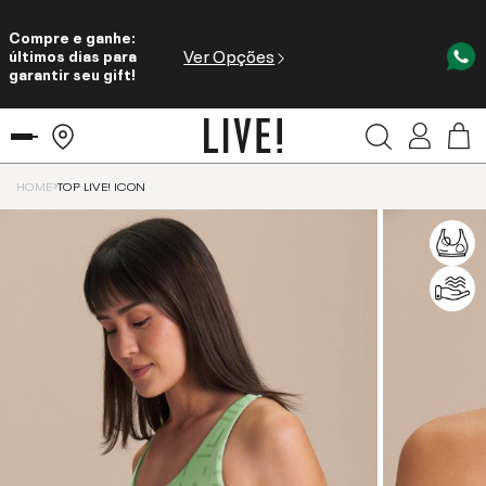
Compre e ganhe:
Ver Opções
últimos dias para
garantir seu gift!
HOME
TOP LIVE! ICON