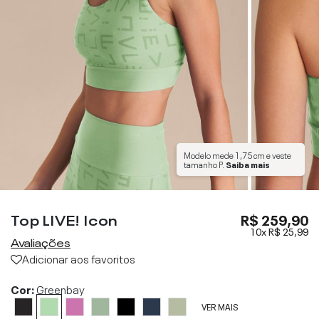
Modelo mede
1,75 cm
e veste
tamanho
P
.
Saiba mais
Top LIVE! Icon
R$ 259,90
10x
R$ 25,99
Avaliações
Adicionar aos favoritos
Cor:
Greenbay
VER MAIS