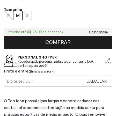
Tamanho
P
M
G
Receba até
R$ 25,99
de cashback
Saiba mais ›
COMPRAR
PERSONAL SHOPPER
Receba ajuda personalizada para encontrar o look
perfeito para você!
Frete e entrega
Não sabe seu CEP?
CALCULAR
O Top Icon possui alças largas e decote nadador nas
costas, oferecendo sustentação na medida certa para
práticas esportivas de médio impacto. O bojo removível,