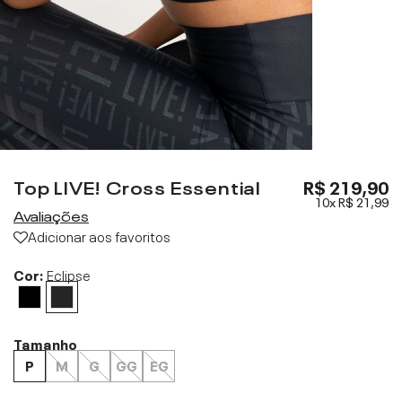
Top LIVE! Cross Essential
R$ 219,90
10x
R$ 21,99
Avaliações
Adicionar aos favoritos
Cor:
Eclipse
Tamanho
P
M
G
GG
EG