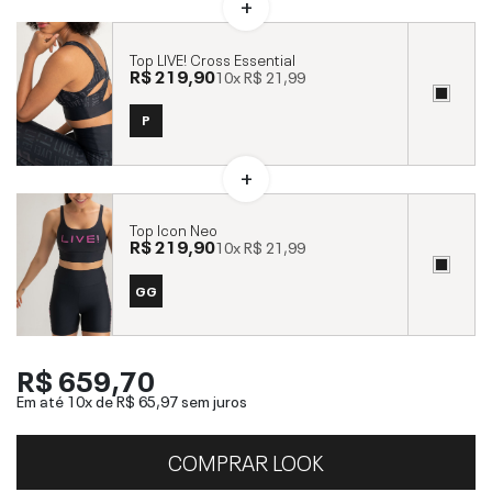
Top LIVE! Cross Essential
R$ 219,90
10x
R$ 21,99
P
Top Icon Neo
R$ 219,90
10x
R$ 21,99
GG
R$ 659,70
Em até 10x de
R$ 65,97
sem juros
COMPRAR LOOK