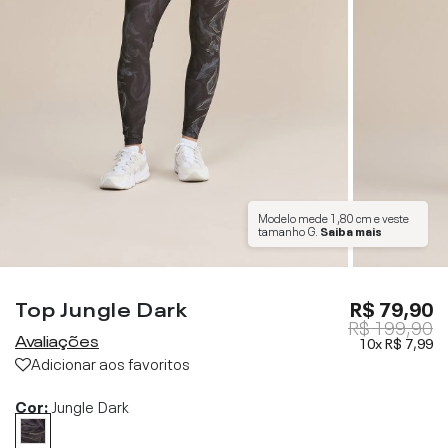
Modelo mede
1,80 cm
e veste
tamanho
G
.
Saiba mais
Top Jungle Dark
R$ 79,90
R$ 199,90
Avaliações
10x
R$ 7,99
Adicionar aos favoritos
Cor:
Jungle Dark