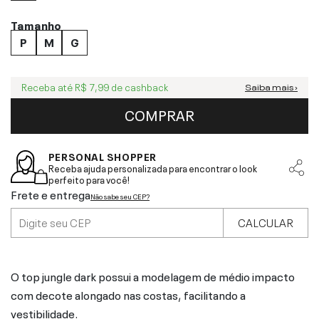
Tamanho
P
M
G
Receba até
R$ 7,99
de cashback
Saiba mais ›
COMPRAR
PERSONAL SHOPPER
Receba ajuda personalizada para encontrar o look
perfeito para você!
Frete e entrega
Não sabe seu CEP?
CALCULAR
O top jungle dark possui a modelagem de médio impacto
com decote alongado nas costas, facilitando a
vestibilidade.