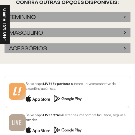
CONFIRA OUTRAS OPÇÕES DISPONÍVEIS:
Ganhe 15% OFF*
FEMININO
MASCULINO
ACESSÓRIOS
Baixe o app
LIVE! Experience
, nosso universo esportivo de
experiências únicas.
Baixe o app
LIVE! Oficial
e tenha uma compra facilitada, segura e
simples.