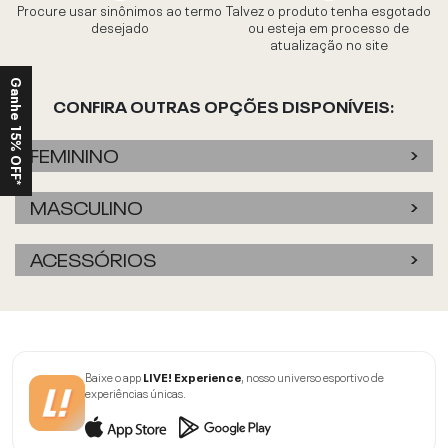
Procure usar sinônimos ao termo
Talvez o produto tenha esgotado
desejado
ou esteja em processo de
atualização no site
Ganhe 15% OFF*
CONFIRA OUTRAS OPÇÕES DISPONÍVEIS:
FEMININO
MASCULINO
ACESSÓRIOS
Baixe o app
LIVE! Experience
, nosso universo esportivo de
experiências únicas.