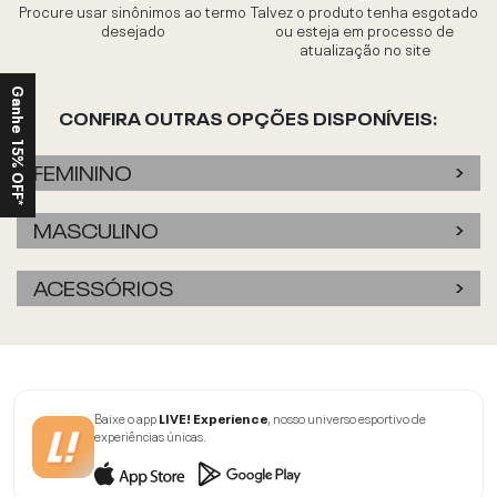
Procure usar sinônimos ao termo
Talvez o produto tenha esgotado
desejado
ou esteja em processo de
atualização no site
Ganhe 15% OFF*
CONFIRA OUTRAS OPÇÕES DISPONÍVEIS:
FEMININO
MASCULINO
ACESSÓRIOS
Baixe o app
LIVE! Experience
, nosso universo esportivo de
experiências únicas.