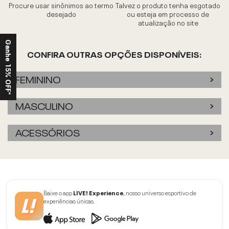
Procure usar sinônimos ao termo
Talvez o produto tenha esgotado
desejado
ou esteja em processo de
atualização no site
Ganhe 15% OFF*
CONFIRA OUTRAS OPÇÕES DISPONÍVEIS:
FEMININO
MASCULINO
ACESSÓRIOS
Baixe o app
LIVE! Experience
, nosso universo esportivo de
experiências únicas.