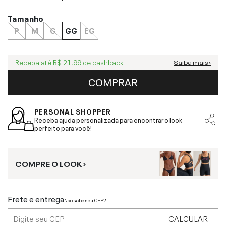
Tamanho
P
M
G
GG
EG
Receba até
R$ 21,99
de cashback
Saiba mais ›
COMPRAR
PERSONAL SHOPPER
Receba ajuda personalizada para encontrar o look
perfeito para você!
COMPRE O LOOK ›
Frete e entrega
Não sabe seu CEP?
CALCULAR