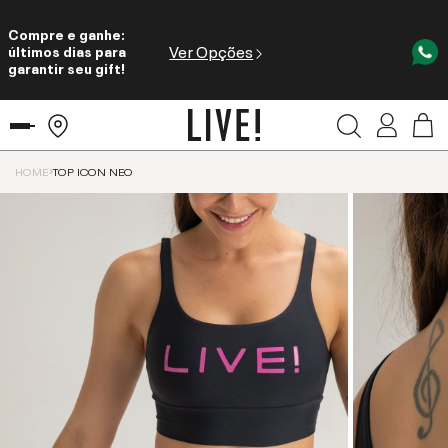
Compre e ganhe:
Ver Opções
últimos dias para
garantir seu gift!
HOME
TOP ICON NEO