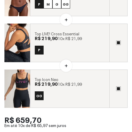
P
M
G
GG
Top LIVE! Cross Essential
R$ 219,90
10x
R$ 21,99
P
Top Icon Neo
R$ 219,90
10x
R$ 21,99
GG
R$ 659,70
Em até 10x de
R$ 65,97
sem juros