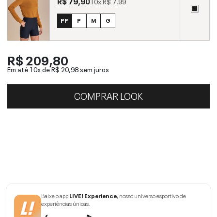
R$ 79,90
10x
R$ 7,99
PP
P
M
G
R$ 209,80
Em até 10x de
R$ 20,98
sem juros
COMPRAR LOOK
Baixe o app
LIVE! Experience
, nosso universo esportivo de
experiências únicas.