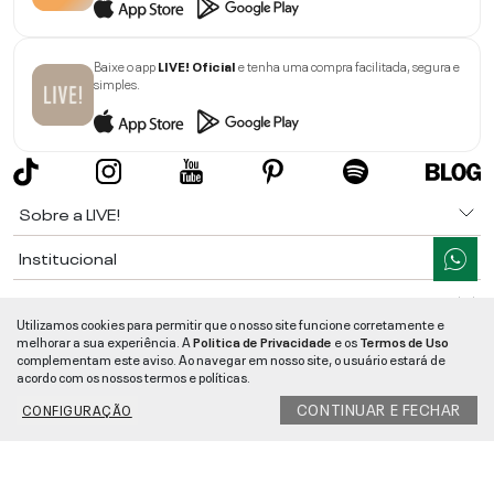
Baixe o app
LIVE! Oficial
e tenha uma compra facilitada, segura e
simples.
Sobre a LIVE!
Institucional
Informações
Utilizamos cookies para permitir que o nosso site funcione corretamente e
melhorar a sua experiência. A
Politica de Privacidade
e os
Termos de Uso
Ajuda
complementam este aviso. Ao navegar em nosso site, o usuário estará de
acordo com os nossos termos e políticas.
Segurança e Qualidade
CONTINUAR E FECHAR
CONFIGURAÇÃO
LIVE!
©
2026
- TODOS OS DIREITOS RESERVADOS -
RUA MANOEL FRANCISCO
DA COSTA, 1600 - BAIRRO VIEIRA - CEP 89257-207
-
JARAGUÁ DO SUL
/
SC
-
CNPJ:
05.108.435/0001-78
-
MAPA DO SITE