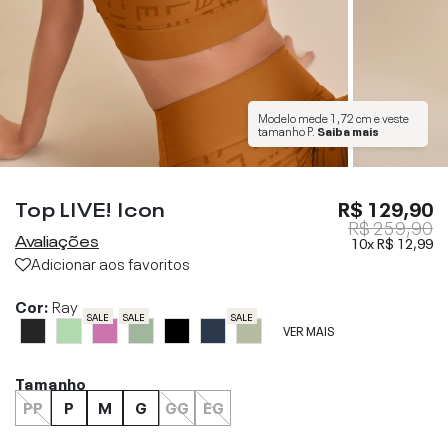
Modelo mede
1,72 cm
e veste
tamanho
P
.
Saiba mais
Top LIVE! Icon
R$ 129,90
R$ 259,90
Avaliações
10x
R$ 12,99
Adicionar aos favoritos
Cor:
Ray
SALE
SALE
SALE
VER MAIS
Tamanho
PP
P
M
G
GG
EG