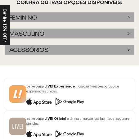
CONFIRA OUTRAS OPÇÕES DISPONÍVEIS:
Ganhe 15% OFF*
FEMININO
MASCULINO
ACESSÓRIOS
Baixe o app
LIVE! Experience
, nosso universo esportivo de
experiências únicas.
Baixe o app
LIVE! Oficial
e tenha uma compra facilitada, segura e
simples.