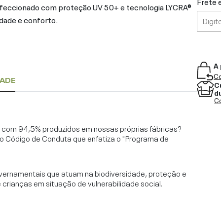
Frete 
onfeccionado com proteção UV 50+ e tecnologia LYCRA®
dade e conforto.
A 
Co
DADE
C
d
Co
l, com 94,5% produzidos em nossas próprias fábricas?
o Código de Conduta que enfatiza o "Programa de
vernamentais que atuam na biodiversidade, proteção e
rianças em situação de vulnerabilidade social.