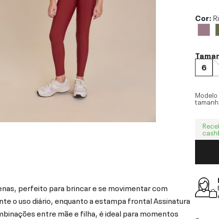
Cor:
R
Tama
6
Modelo
tamanh
Rece
cash
uenas, perfeito para brincar e se movimentar com
nte o uso diário, enquanto a estampa frontal Assinatura
ombinações entre mãe e filha, é ideal para momentos