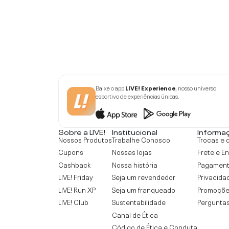
Baixe o app
LIVE! Experience
, nosso universo
esportivo de experiências únicas.
Sobre a LIVE!
Institucional
Informa
Nossos Produtos
Trabalhe Conosco
Trocas e 
Cupons
Nossas lojas
Frete e E
Cashback
Nossa história
Pagamen
LIVE! Friday
Seja um revendedor
Privacida
LIVE! Run XP
Seja um franqueado
Promoçõe
LIVE! Club
Sustentabilidade
Perguntas
Canal de Ética
Código de Ética e Conduta