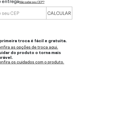
e entrega
Não sabe seu CEP?
CALCULAR
primeira troca é fácil e gratuita.
nfira as opções de troca aqui.
uidar do produto o torna mais
urável.
nfira os cuidados com o produto.