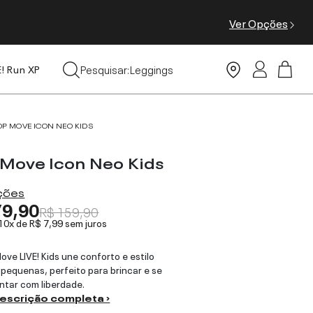
Ver Opções
Tops
Pesquisar:
Leggings
E! Run XP
Moda Praia
OP MOVE ICON NEO KIDS
 Move Icon Neo Kids
ações
79,90
R$ 159,90
 10x de
R$ 7,99
sem juros
ove LIVE! Kids une conforto e estilo
 pequenas, perfeito para brincar e se
tar com liberdade.
descrição completa ›