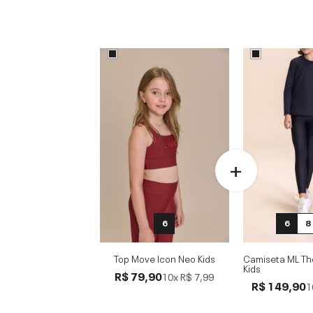
6
6
8
Top Move Icon Neo Kids
Camiseta ML Th
Kids
R$ 79,90
10x
R$ 7,99
R$ 149,90
1