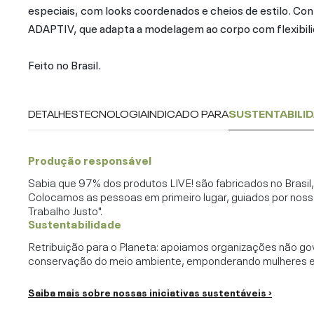
especiais, com looks coordenados e cheios de estilo. C
ADAPTIV, que adapta a modelagem ao corpo com flexibili
Feito no Brasil.
DETALHES
TECNOLOGIA
INDICADO PARA
SUSTENTABILI
Produção responsável
Sabia que 97% dos produtos LIVE! são fabricados no Brasi
Colocamos as pessoas em primeiro lugar, guiados por noss
Trabalho Justo".
Sustentabilidade
Retribuição para o Planeta: apoiamos organizações não go
conservação do meio ambiente, emponderando mulheres e c
Saiba mais sobre nossas iniciativas sustentáveis ›