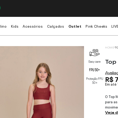
lino
Kids
Acessórios
Calçados
Outlet
Pink Cheeks
LIV
HOME
T
Top
Easy care
Avali
R$ 
Proteção FPU
50+
Em até
O Top M
para as
movimen
Veja 