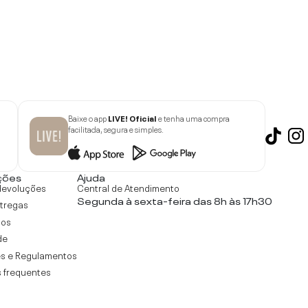
Baixe o app
LIVE! Oficial
e tenha uma compra
facilitada, segura e simples.
ções
Ajuda
devoluções
Central de Atendimento
Segunda à sexta-feira das 8h às 17h30
ntregas
tos
de
s e Regulamentos
 frequentes