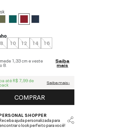
isk
nho
8
10
12
14
16
 mede
1,33 cm
e veste
Saiba
o
8
.
mais
ba até
R$ 7,99
de
Saiba mais ›
back
COMPRAR
PERSONAL SHOPPER
Receba ajuda personalizada para
encontrar o look perfeito para você!