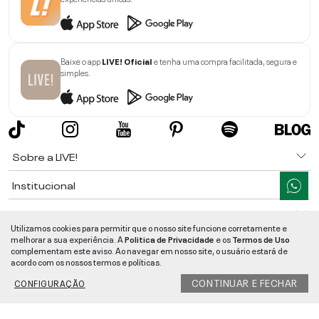
Baixe o app
LIVE! Oficial
e tenha uma compra facilitada, segura e
simples.
Sobre a LIVE!
Institucional
Informações
Utilizamos cookies para permitir que o nosso site funcione corretamente e
melhorar a sua experiência. A
Politica de Privacidade
e os
Termos de Uso
Ajuda
complementam este aviso. Ao navegar em nosso site, o usuário estará de
acordo com os nossos termos e políticas.
Segurança e Qualidade
CONTINUAR E FECHAR
CONFIGURAÇÃO
LIVE!
©
2026
- TODOS OS DIREITOS RESERVADOS -
RUA MANOEL FRANCISCO
DA COSTA, 1600 - BAIRRO VIEIRA - CEP 89257-207
-
JARAGUÁ DO SUL
/
SC
-
CNPJ:
05.108.435/0001-78
-
MAPA DO SITE