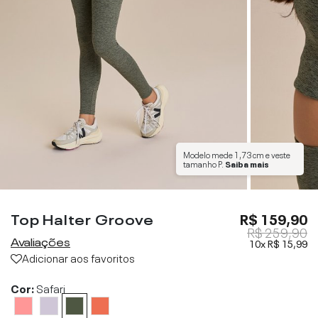
Modelo mede
1,73 cm
e veste
tamanho
P
.
Saiba mais
Top Halter Groove
R$ 159,90
R$ 259,90
Avaliações
10x
R$ 15,99
Adicionar aos favoritos
Cor:
Safari