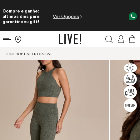
Compre e ganhe:
Ver Opções
últimos dias para
garantir seu gift!
HOME
TOP HALTER GROOVE