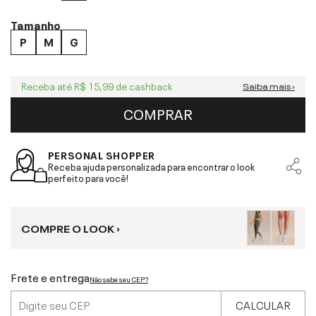
Tamanho
P
M
G
Receba até
R$ 15,99
de cashback
Saiba mais ›
COMPRAR
PERSONAL SHOPPER
Receba ajuda personalizada para encontrar o look
perfeito para você!
COMPRE O LOOK ›
Frete e entrega
Não sabe seu CEP?
CALCULAR