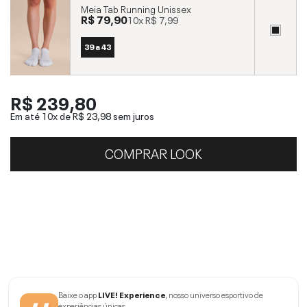
Meia Tab Running Unissex
R$ 79,90
10x
R$ 7,99
39 a 43
R$ 239,80
Em até 10x de
R$ 23,98
sem juros
COMPRAR LOOK
Baixe o app
LIVE! Experience
, nosso universo esportivo de
experiências únicas.