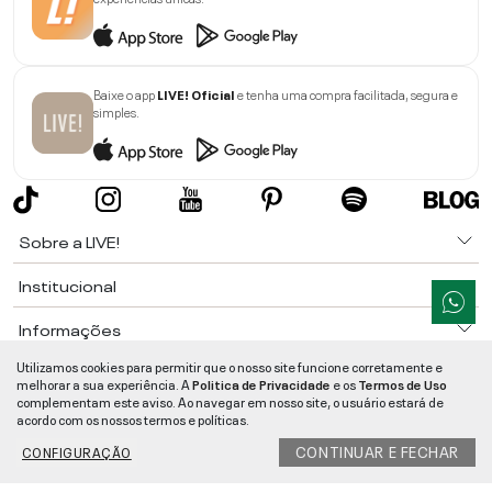
Baixe o app
LIVE! Oficial
e tenha uma compra facilitada, segura e
simples.
Sobre a LIVE!
Institucional
Informações
Utilizamos cookies para permitir que o nosso site funcione corretamente e
Ajuda
melhorar a sua experiência. A
Politica de Privacidade
e os
Termos de Uso
complementam este aviso. Ao navegar em nosso site, o usuário estará de
Segurança e Qualidade
acordo com os nossos termos e políticas.
LIVE!
©
2026
- TODOS OS DIREITOS RESERVADOS -
RUA MANOEL FRANCISCO
CONTINUAR E FECHAR
CONFIGURAÇÃO
DA COSTA, 1600 - BAIRRO VIEIRA - CEP 89257-207
-
JARAGUÁ DO SUL
/
SC
-
CNPJ:
05.108.435/0001-78
-
MAPA DO SITE