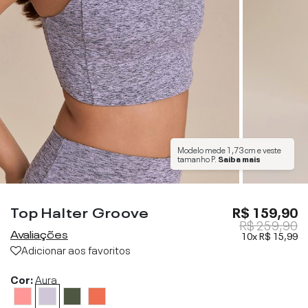
Modelo mede
1,73 cm
e veste
tamanho
P
.
Saiba mais
Top Halter Groove
R$ 159,90
R$ 259,90
Avaliações
10x
R$ 15,99
Adicionar aos favoritos
Cor:
Aura