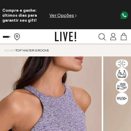
Compre e ganhe:
Ver Opções
últimos dias para
garantir seu gift!
HOME
TOP HALTER GROOVE