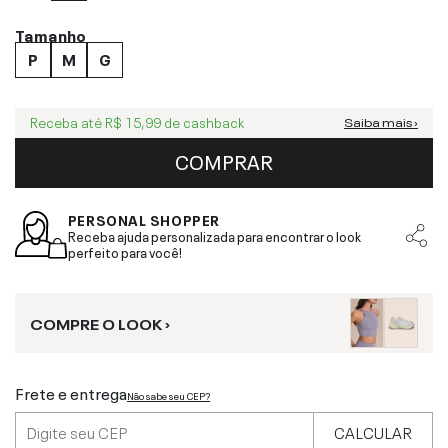
Tamanho
P
M
G
Receba até
R$ 15,99
de cashback
Saiba mais ›
COMPRAR
PERSONAL SHOPPER
Receba ajuda personalizada para encontrar o look
perfeito para você!
COMPRE O LOOK ›
Frete e entrega
Não sabe seu CEP?
CALCULAR