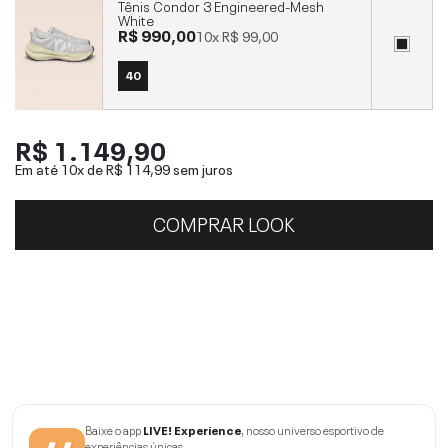
Tênis Condor 3 Engineered-Mesh
White
R$ 990,00
10x
R$ 99,00
40
R$ 1.149,90
Em até 10x de
R$ 114,99
sem juros
COMPRAR LOOK
Baixe o app
LIVE! Experience
, nosso universo esportivo de
experiências únicas.