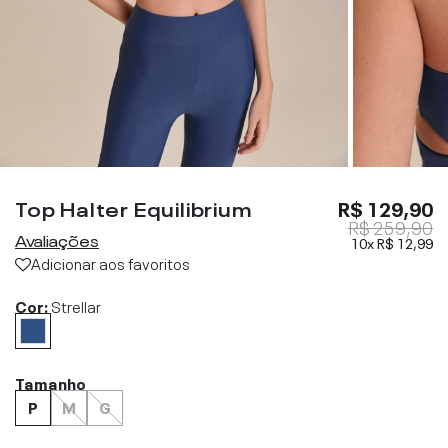
Top Halter Equilibrium
R$ 129,90
R$ 259,90
Avaliações
10x
R$ 12,99
Adicionar aos favoritos
Cor:
Strellar
Tamanho
P
M
G