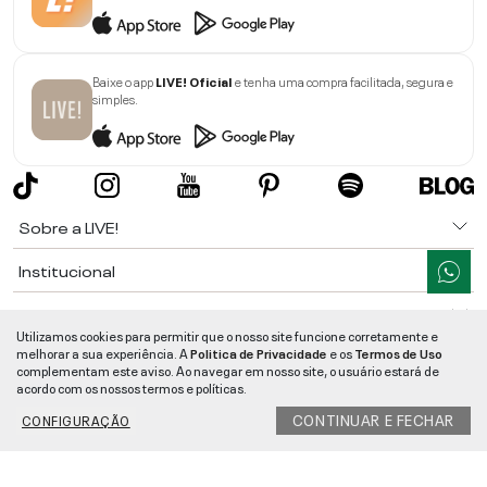
Baixe o app
LIVE! Oficial
e tenha uma compra facilitada, segura e
simples.
Sobre a LIVE!
Institucional
Informações
Utilizamos cookies para permitir que o nosso site funcione corretamente e
melhorar a sua experiência. A
Politica de Privacidade
e os
Termos de Uso
Ajuda
complementam este aviso. Ao navegar em nosso site, o usuário estará de
acordo com os nossos termos e políticas.
Segurança e Qualidade
CONTINUAR E FECHAR
CONFIGURAÇÃO
LIVE!
©
2026
- TODOS OS DIREITOS RESERVADOS -
RUA MANOEL FRANCISCO
DA COSTA, 1600 - BAIRRO VIEIRA - CEP 89257-207
-
JARAGUÁ DO SUL
/
SC
-
CNPJ:
05.108.435/0001-78
-
MAPA DO SITE