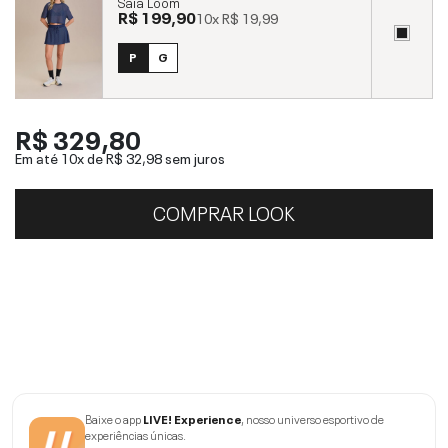
Saia Loom
R$ 199,90
10x
R$ 19,99
P
G
R$ 329,80
Em até 10x de
R$ 32,98
sem juros
COMPRAR LOOK
Baixe o app
LIVE! Experience
, nosso universo esportivo de
experiências únicas.