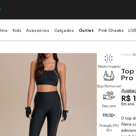
lino
Kids
Acessórios
Calçados
Outlet
Pink Cheeks
LIV
HOME
T
Médio Impacto
Top 
Pro
Bojo Removível
Avali
R$ 
Em até
Easy care
O top d
filete 
Proteção FPU
adicion
50+
produto