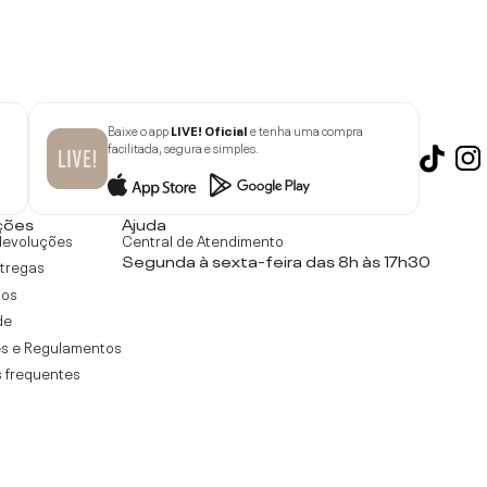
Baixe o app
LIVE! Oficial
e tenha uma compra
facilitada, segura e simples.
ções
Ajuda
devoluções
Central de Atendimento
Segunda à sexta-feira das 8h às 17h30
ntregas
tos
de
s e Regulamentos
 frequentes