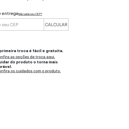
e entrega
Não sabe seu CEP?
CALCULAR
primeira troca é fácil e gratuita.
nfira as opções de troca aqui.
uidar do produto o torna mais
urável.
nfira os cuidados com o produto.