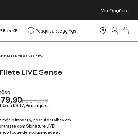
Ver Opções
Tops
Pesquisar:
Leggings
E! Run XP
Moda Praia
OP FILETE LIVE SENSE PRO
Filete LIVE Sense
ações
179,90
R$ 279,90
 10x de
R$ 17,99
sem juros
e médio impacto, possui detalhes em
contraste com Signature LIVE!
ando toque de exclusividade ao
.