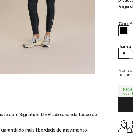
Veja 
Cor:
P
Tama
P
Modelo
tamanh
Rece
cash
aste com Signature LIVE! adicionando toque de
, garantindo mais liberdade de movimento.