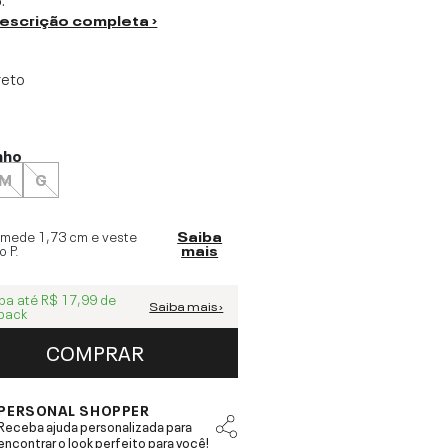
descrição completa ›
reto
nho
M
G
 mede
1,73 cm
e veste
Saiba
o
P
.
mais
ba até
R$ 17,99
de
Saiba mais ›
back
COMPRAR
PERSONAL SHOPPER
Receba ajuda personalizada para
encontrar o look perfeito para você!