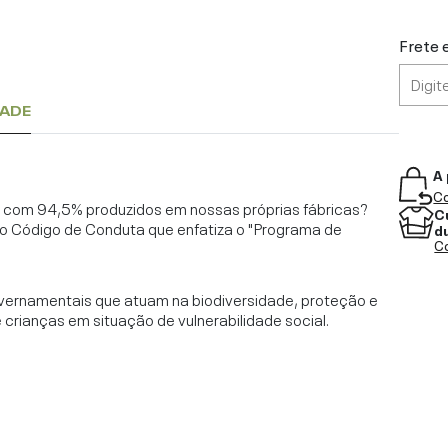
Frete 
DADE
A 
Co
l, com 94,5% produzidos em nossas próprias fábricas?
C
o Código de Conduta que enfatiza o "Programa de
d
Co
vernamentais que atuam na biodiversidade, proteção e
rianças em situação de vulnerabilidade social.