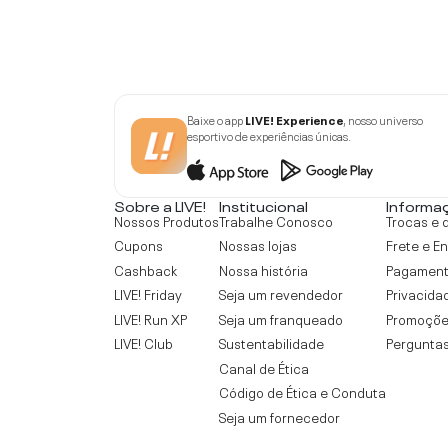
Baixe o app
LIVE! Experience
, nosso universo
esportivo de experiências únicas.
Sobre a LIVE!
Institucional
Informa
Nossos Produtos
Trabalhe Conosco
Trocas e 
Cupons
Nossas lojas
Frete e E
Cashback
Nossa história
Pagamen
LIVE! Friday
Seja um revendedor
Privacida
LIVE! Run XP
Seja um franqueado
Promoçõe
LIVE! Club
Sustentabilidade
Perguntas
Canal de Ética
Código de Ética e Conduta
Seja um fornecedor