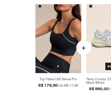
P
40
Top Filete LIVE Sense Pro
Tênis Condor 3 
Mesh White
R$ 179,90
10x
R$ 17,99
R$ 990,00
1