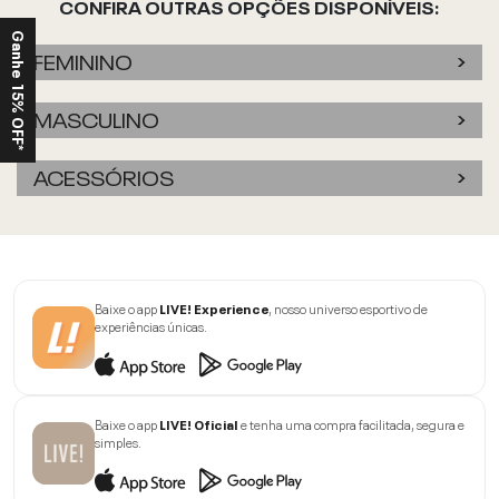
CONFIRA OUTRAS OPÇÕES DISPONÍVEIS:
Ganhe 15% OFF*
FEMININO
MASCULINO
ACESSÓRIOS
Baixe o app
LIVE! Experience
, nosso universo esportivo de
experiências únicas.
Baixe o app
LIVE! Oficial
e tenha uma compra facilitada, segura e
simples.