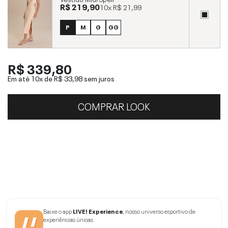
R$ 219,90
10x
R$ 21,99
P
M
G
GG
R$ 339,80
Em até 10x de
R$ 33,98
sem juros
COMPRAR LOOK
Baixe o app
LIVE! Experience
, nosso universo esportivo de
experiências únicas.