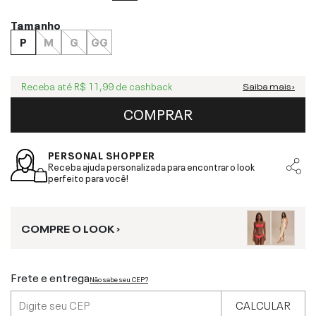
Tamanho
P
M
G
GG
Receba até
R$ 11,99
de cashback
Saiba mais ›
COMPRAR
PERSONAL SHOPPER
Receba ajuda personalizada para encontrar o look
perfeito para você!
COMPRE O LOOK ›
Frete e entrega
Não sabe seu CEP?
CALCULAR