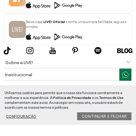
Baixe o app
LIVE! Oficial
e tenha uma compra facilitada, segura e
simples.
Sobre a LIVE!
Institucional
Informações
Utilizamos cookies para permitir que o nosso site funcione corretamente e
melhorar a sua experiência. A
Politica de Privacidade
e os
Termos de Uso
Ajuda
complementam este aviso. Ao navegar em nosso site, o usuário estará de
acordo com os nossos termos e políticas.
Segurança e Qualidade
CONTINUAR E FECHAR
CONFIGURAÇÃO
LIVE!
©
2026
- TODOS OS DIREITOS RESERVADOS -
RUA MANOEL FRANCISCO
DA COSTA, 1600 - BAIRRO VIEIRA - CEP 89257-207
-
JARAGUÁ DO SUL
/
SC
-
CNPJ:
05.108.435/0001-78
-
MAPA DO SITE