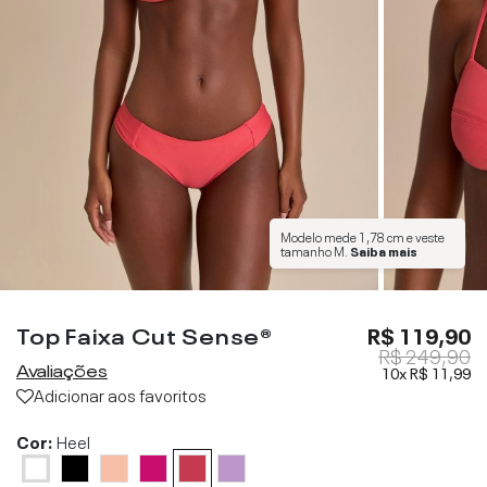
Modelo mede
1,78 cm
e veste
tamanho
M
.
Saiba mais
Top Faixa Cut Sense®
R$ 119,90
R$ 249,90
Avaliações
10x
R$ 11,99
Adicionar aos favoritos
Cor:
Heel