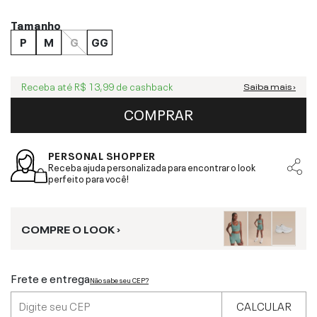
Tamanho
P
M
G
GG
Receba até
R$ 13,99
de cashback
Saiba mais ›
COMPRAR
PERSONAL SHOPPER
Receba ajuda personalizada para encontrar o look
perfeito para você!
COMPRE O LOOK ›
Frete e entrega
Não sabe seu CEP?
CALCULAR