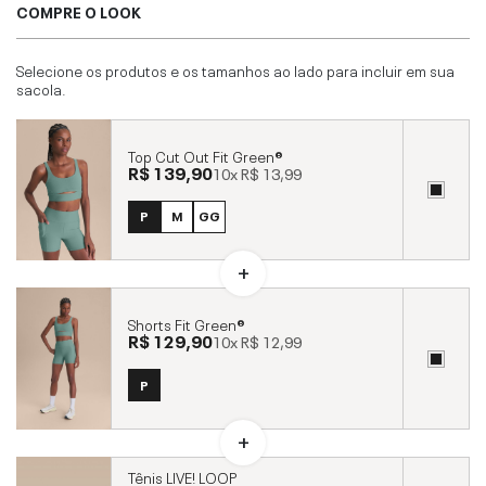
COMPRE O LOOK
Selecione os produtos e os tamanhos ao lado para incluir em sua
sacola.
Top Cut Out Fit Green®
R$ 139,90
10x
R$ 13,99
P
M
GG
Shorts Fit Green®
R$ 129,90
10x
R$ 12,99
P
Tênis LIVE! LOOP