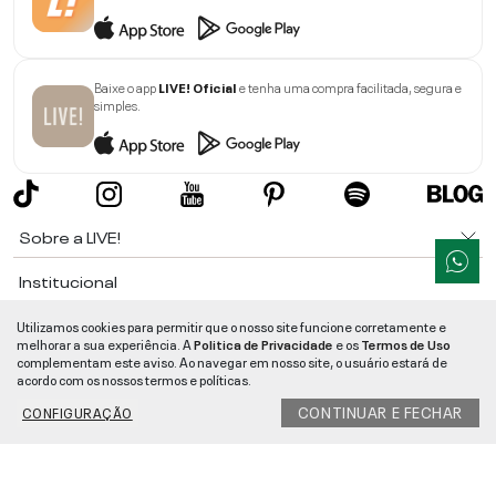
Baixe o app
LIVE! Oficial
e tenha uma compra facilitada, segura e
simples.
Sobre a LIVE!
Institucional
Informações
Utilizamos cookies para permitir que o nosso site funcione corretamente e
melhorar a sua experiência. A
Politica de Privacidade
e os
Termos de Uso
complementam este aviso. Ao navegar em nosso site, o usuário estará de
Ajuda
acordo com os nossos termos e políticas.
CONTINUAR E FECHAR
CONFIGURAÇÃO
Segurança e Qualidade
LIVE!
©
2026
- TODOS OS DIREITOS RESERVADOS -
RUA MANOEL FRANCISCO
DA COSTA, 1600 - BAIRRO VIEIRA - CEP 89257-207
-
JARAGUÁ DO SUL
/
SC
-
CNPJ:
05.108.435/0001-78
-
MAPA DO SITE