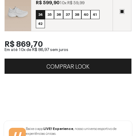
R$ 599,90
10x
R$ 59,99
34
35
36
37
38
40
41
42
R$ 869,70
Em até 10x de
R$ 86,97
sem juros
COMPRAR LOOK
Baixe o app
LIVE! Experience
, nosso universo esportivo de
experiências únicas.