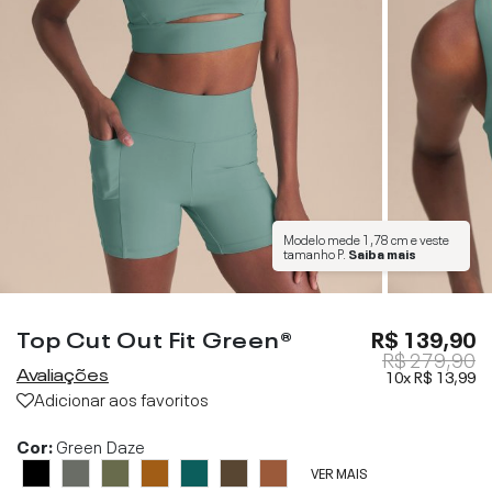
Modelo mede
1,78 cm
e veste
tamanho
P
.
Saiba mais
Carbon Neutral
Top Cut Out Fit Green®
R$ 139,90
R$ 279,90
Avaliações
10x
R$ 13,99
Adicionar aos favoritos
Cor:
Green Daze
VER MAIS