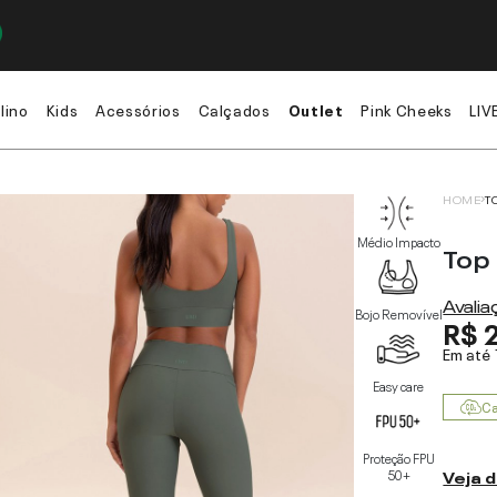
lino
Kids
Acessórios
Calçados
Outlet
Pink Cheeks
LIV
HOME
T
Médio Impacto
Top
Avali
Bojo Removível
R$ 
Em até
Easy care
Ca
Proteção FPU
50+
Veja d