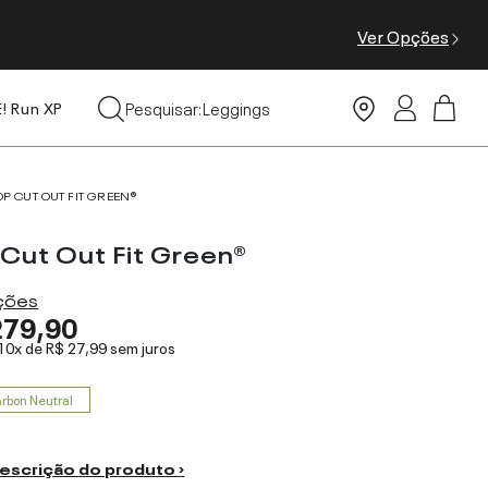
Ver Opções
Tops
Pesquisar:
Leggings
E! Run XP
Moda Praia
OP CUT OUT FIT GREEN®
 Cut Out Fit Green®
ações
279,90
 10x de
R$ 27,99
sem juros
rbon Neutral
escrição do produto ›