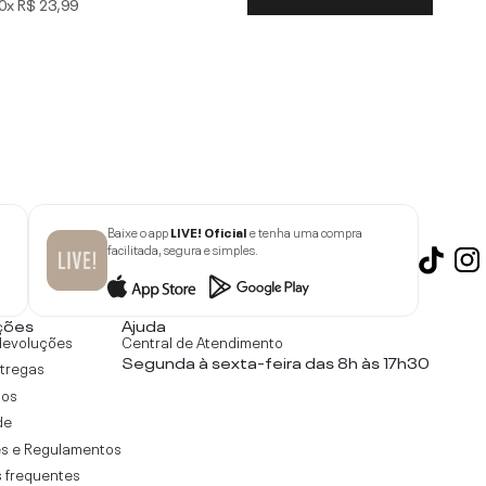
0x
R$ 23,99
Baixe o app
LIVE! Oficial
e tenha uma compra
facilitada, segura e simples.
ções
Ajuda
devoluções
Central de Atendimento
Segunda à sexta-feira das 8h às 17h30
ntregas
tos
de
s e Regulamentos
 frequentes