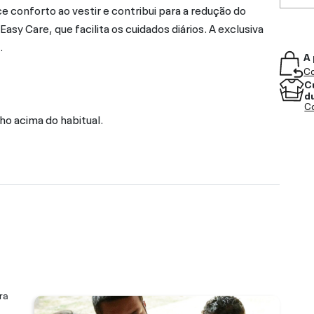
e conforto ao vestir e contribui para a redução do
sy Care, que facilita os cuidados diários. A exclusiva
.
A 
Co
C
d
Co
ho acima do habitual.
ra