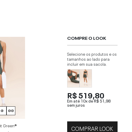
COMPRE O LOOK
Selecione os produtos e os
tamanhos ao lado para
incluir em sua sacola.
R$ 519,80
Em até 10x de
R$ 51,98
sem juros
G
GG
it Green®
COMPRAR LOOK