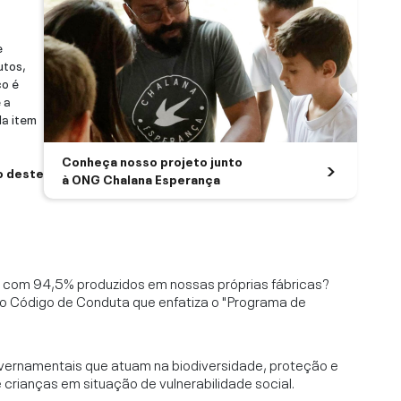
e
utos,
co é
 a
da item
Conheça nosso projeto junto
o deste
à ONG Chalana Esperança
l, com 94,5% produzidos em nossas próprias fábricas?
o Código de Conduta que enfatiza o "Programa de
vernamentais que atuam na biodiversidade, proteção e
rianças em situação de vulnerabilidade social.