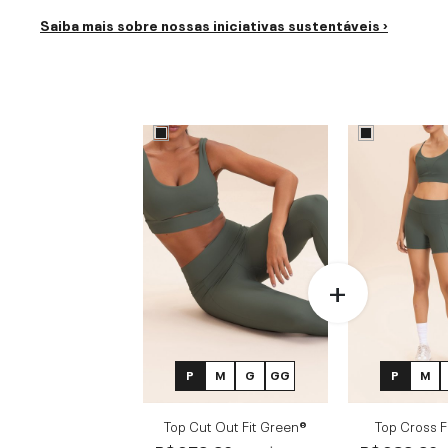
Saiba mais sobre nossas iniciativas sustentáveis ›
P
M
G
GG
P
M
Top Cut Out Fit Green®
Top Cross F