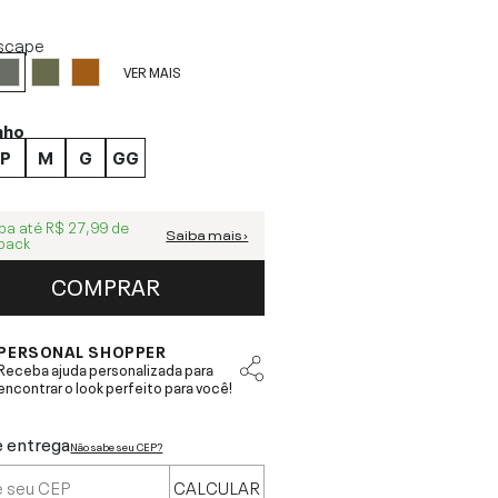
scape
VER MAIS
nho
P
M
G
GG
ba até
R$ 27,99
de
Saiba mais ›
back
COMPRAR
PERSONAL SHOPPER
Receba ajuda personalizada para
encontrar o look perfeito para você!
e entrega
Não sabe seu CEP?
CALCULAR