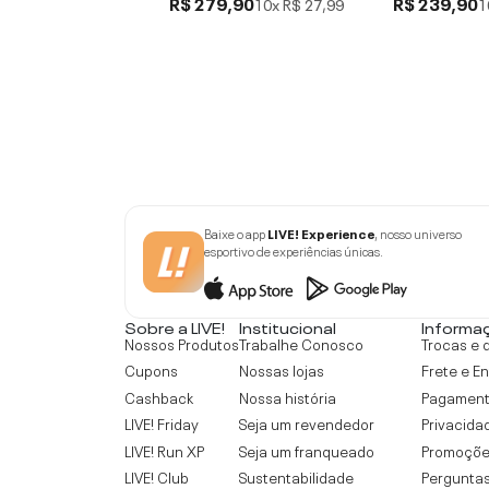
R$ 279,90
R$ 239,90
10x
R$ 27,99
1
Baixe o app
LIVE! Experience
, nosso universo
esportivo de experiências únicas.
Sobre a LIVE!
Institucional
Informa
Nossos Produtos
Trabalhe Conosco
Trocas e 
Cupons
Nossas lojas
Frete e E
Cashback
Nossa história
Pagamen
LIVE! Friday
Seja um revendedor
Privacida
LIVE! Run XP
Seja um franqueado
Promoçõe
LIVE! Club
Sustentabilidade
Perguntas