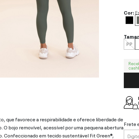
Cor:
E
Tama
PP
Rece
cash
to, que favorece a respirabilidade e oferece liberdade de
Frete 
. O bojo removível, acessível por uma pequena abertura
rio. Confeccionado em tecido sustentável Fit Green®,