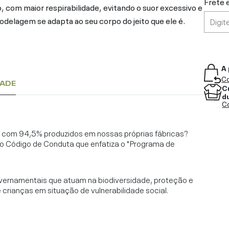
Frete 
 com maior respirabilidade, evitando o suor excessivo e
delagem se adapta ao seu corpo do jeito que ele é.
A 
Co
DADE
C
d
Co
l, com 94,5% produzidos em nossas próprias fábricas?
o Código de Conduta que enfatiza o "Programa de
vernamentais que atuam na biodiversidade, proteção e
rianças em situação de vulnerabilidade social.