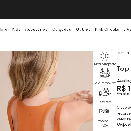
lino
Kids
Acessórios
Calçados
Outlet
Pink Cheeks
LIV
HOME
T
Médio Impacto
Top
Avali
Bojo Removível
R$ 
Em até
Easy care
O top 
recorte
valoriz
Proteção FPU
Veja 
50+