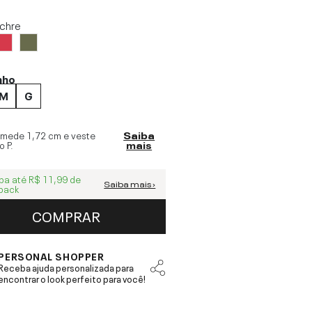
chre
nho
M
G
 mede
1,72 cm
e veste
Saiba
o
P
.
mais
ba até
R$ 11,99
de
Saiba mais ›
back
COMPRAR
PERSONAL SHOPPER
Receba ajuda personalizada para
encontrar o look perfeito para você!