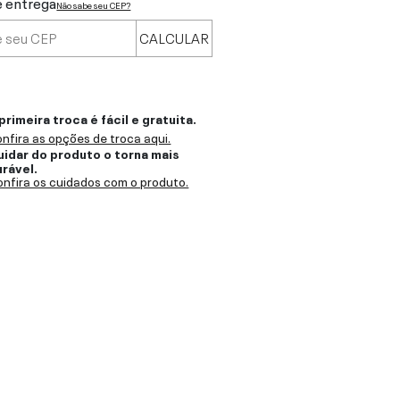
e entrega
Não sabe seu CEP?
CALCULAR
primeira troca é fácil e gratuita.
nfira as opções de troca aqui.
uidar do produto o torna mais
urável.
nfira os cuidados com o produto.