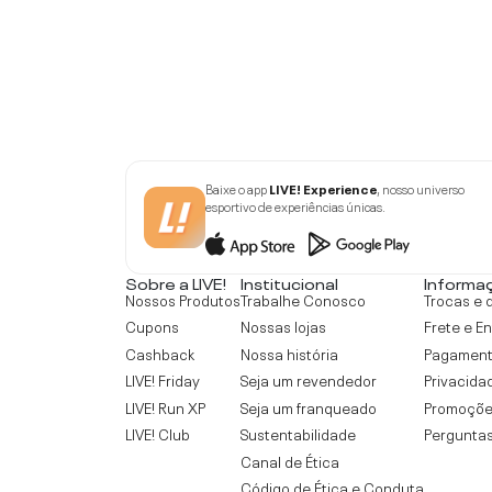
Baixe o app
LIVE! Experience
, nosso universo
esportivo de experiências únicas.
Sobre a LIVE!
Institucional
Informa
Nossos Produtos
Trabalhe Conosco
Trocas e 
Cupons
Nossas lojas
Frete e E
Cashback
Nossa história
Pagamen
LIVE! Friday
Seja um revendedor
Privacida
LIVE! Run XP
Seja um franqueado
Promoçõe
LIVE! Club
Sustentabilidade
Perguntas
Canal de Ética
Código de Ética e Conduta