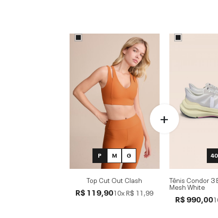
P
M
G
40
Top Cut Out Clash
Tênis Condor 3 
Mesh White
R$ 119,90
10x
R$ 11,99
R$ 990,00
1