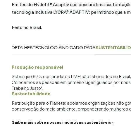
Em tecido Hydefit® Adaptiv que possui ótima sustentação,
tecnologia inclusiva LYCRA® ADAPTIV: permitindo que a mo
Feito no Brasil.
DETALHES
TECNOLOGIA
INDICADO PARA
SUSTENTABILI
Produção responsável
Sabia que 97% dos produtos LIVE! são fabricados no Brasi
Colocamos as pessoas em primeiro lugar, guiados por noss
Trabalho Justo".
Sustentabilidade
Retribuição para o Planeta: apoiamos organizações não go
conservação do meio ambiente, emponderando mulheres e c
Saiba mais sobre nossas iniciativas sustentáveis ›