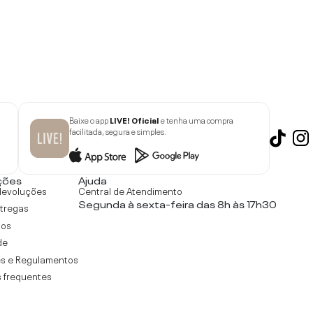
Baixe o app
LIVE! Oficial
e tenha uma compra
facilitada, segura e simples.
ções
Ajuda
devoluções
Central de Atendimento
Segunda à sexta-feira das 8h às 17h30
ntregas
tos
de
s e Regulamentos
 frequentes