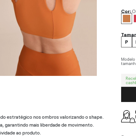
Cor:
O
Tama
P
Modelo
tamanh
Rece
cash
do estratégico nos ombros valorizando o shape.
na, garantindo mais liberdade de movimento.
ividade ao produto.