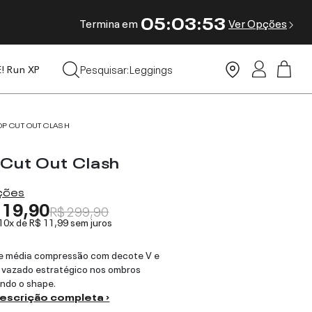
05
:
03
:
53
Termina em
Ver Opções
Tops
Pesquisar:
Leggings
E! Run XP
Moda Praia
OP CUT OUT CLASH
 Cut Out Clash
ações
119,90
R$ 299,90
 10x de
R$ 11,99
sem juros
de média compressão com decote V e
 vazado estratégico nos ombros
ando o shape.
descrição completa ›